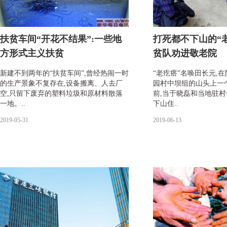
扶贫车间“开花不结果”:一些地
打死都不下山的“
方形式主义扶贫
贫队劝进敬老院
新建不到两年的“扶贫车间”,曾经热闹一时
“老疙瘩”名唤田长元,
的生产景象不复存在,设备搬离、人去厂
园村中坝组的山头上一
空,只留下废弃的塑料垃圾和原材料散落
前,当于晓磊和当地驻
一地。..
下山住..
2019-05-31
2019-06-13