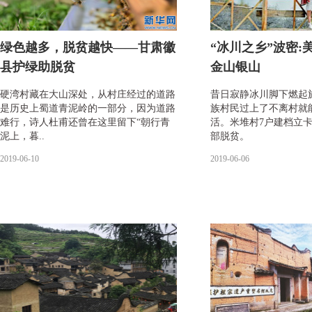
绿色越多，脱贫越快——甘肃徽
“冰川之乡”波密:
县护绿助脱贫
金山银山
硬湾村藏在大山深处，从村庄经过的道路
昔日寂静冰川脚下燃起
是历史上蜀道青泥岭的一部分，因为道路
族村民过上了不离村就
难行，诗人杜甫还曾在这里留下“朝行青
活。米堆村7户建档立
泥上，暮..
部脱贫。
2019-06-10
2019-06-06