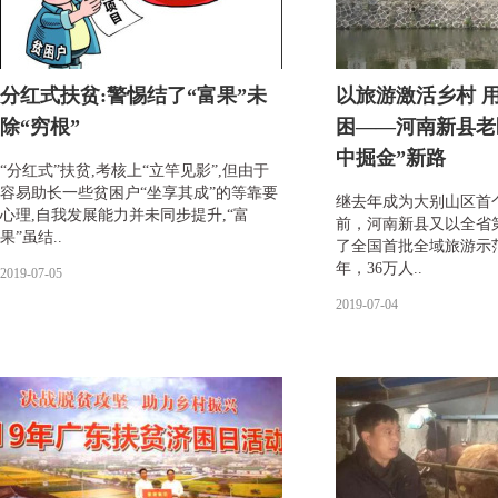
分红式扶贫:警惕结了“富果”未
以旅游激活乡村 
除“穷根”
困——河南新县老区
中掘金”新路
“分红式”扶贫,考核上“立竿见影”,但由于
容易助长一些贫困户“坐享其成”的等靠要
继去年成为大别山区首
心理,自我发展能力并未同步提升,“富
前，河南新县又以全省
果”虽结..
了全国首批全域旅游示范
年，36万人..
2019-07-05
2019-07-04