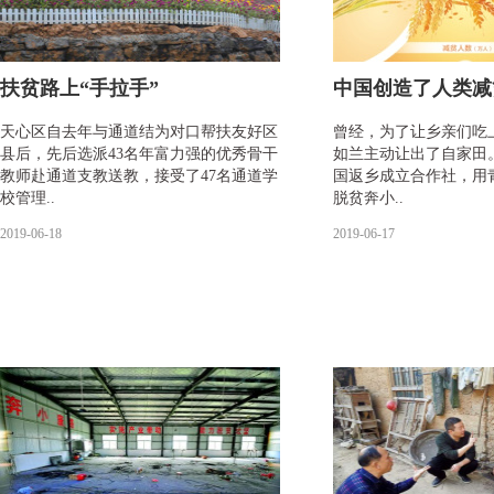
扶贫路上“手拉手”
中国创造了人类减
天心区自去年与通道结为对口帮扶友好区
曾经，为了让乡亲们吃
县后，先后选派43名年富力强的优秀骨干
如兰主动让出了自家田
教师赴通道支教送教，接受了47名通道学
国返乡成立合作社，用
校管理..
脱贫奔小..
2019-06-18
2019-06-17