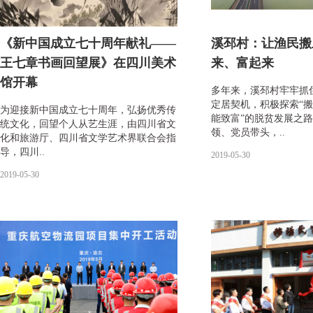
《新中国成立七十周年献礼——
溪邳村：让渔民搬
王七章书画回望展》在四川美术
来、富起来
馆开幕
多年来，溪邳村牢牢抓
定居契机，积极探索“
为迎接新中国成立七十周年，弘扬优秀传
能致富”的脱贫发展之
统文化，回望个人从艺生涯，由四川省文
领、党员带头，..
化和旅游厅、四川省文学艺术界联合会指
导，四川..
2019-05-30
2019-05-30