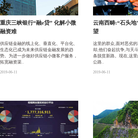
重庆三峡银行“融e贷” 化解小微
云南西畴:“石头地
融资难
望
供应链金融的线上化、垂直化、平台化、
这里的群众,面对恶劣的
生态化已成为未来供应链金融发展的趋
却,他们奋起抗争,与天斗
势。为进一步做好供应链小微客户服务，
条脱贫新路。现在,这
拓宽融资渠..
公路..
2019-06-11
2019-06-11