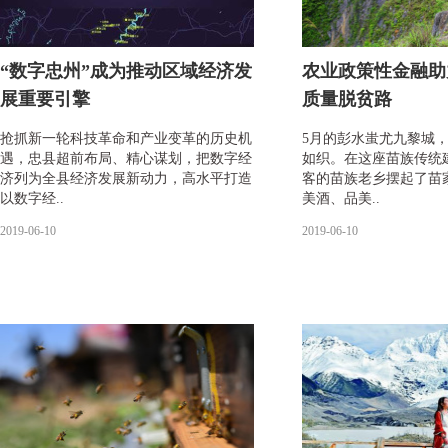
“数字忠州”成为推动区域经济发
农业政策性金融助
展重要引擎
质量脱贫路
抢抓新一轮科技革命和产业变革的历史机
5月的彭水蚩尤九黎城
遇，忠县超前布局、精心谋划，把数字经
如织。在这座苗族传统
济列为全县经济发展新动力，高水平打造
客的苗族老乡摆起了苗
以数字经..
美酒、品美..
2019-06-10
2019-06-10