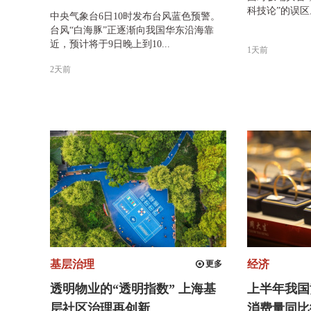
科技论”的误区
中央气象台6日10时发布台风蓝色预警。
台风“白海豚”正逐渐向我国华东沿海靠
近，预计将于9日晚上到10...
1天前
2天前
基层治理
经济
更多
透明物业的“透明指数” 上海基
上半年我国
层社区治理再创新
消费量同比