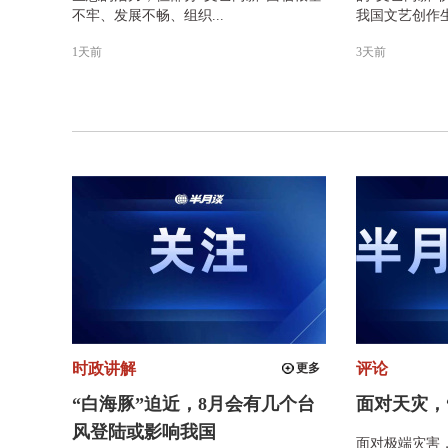
不牢、发展不畅、组织...
我国文艺创作生
1天前
3天前
时政讲解
评论
更多
“白海豚”迫近，8月会有几个台
​面对天灾
风登陆或影响我国
面对极端灾害