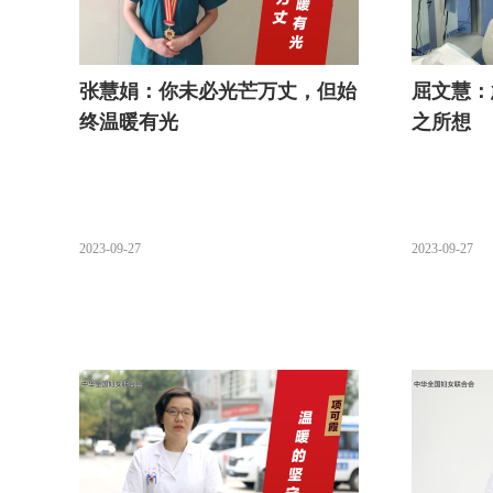
张慧娟：你未必光芒万丈，但始
屈文慧：
终温暖有光
之所想
2023-09-27
2023-09-27