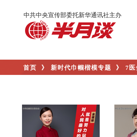
中共中央宣传部委托新华通讯社主办
首页
》
新时代巾帼楷模专题
》
7