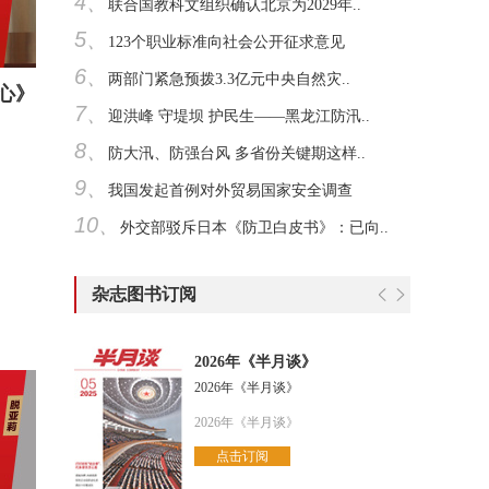
4、
联合国教科文组织确认北京为2029年..
5、
123个职业标准向社会公开征求意见
6、
两部门紧急预拨3.3亿元中央自然灾..
心》
7、
迎洪峰 守堤坝 护民生——黑龙江防汛..
8、
防大汛、防强台风 多省份关键期这样..
9、
我国发起首例对外贸易国家安全调查
10、
外交部驳斥日本《防卫白皮书》：已向..
杂志图书订阅
2026年《半月谈》
2026年《半月谈》
2026年《半月谈》
点击订阅