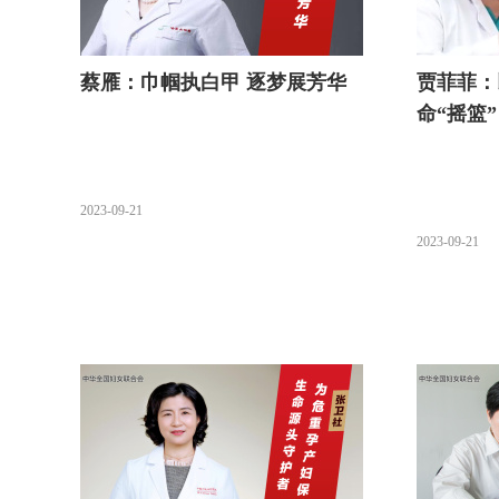
蔡雁：巾帼执白甲 逐梦展芳华
贾菲菲：
命“摇篮”
2023-09-21
2023-09-21