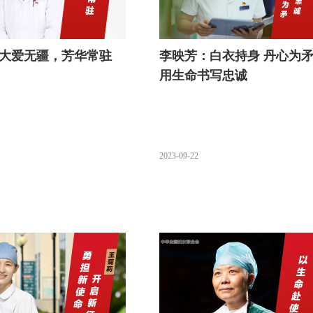
大爱无疆，芳华常驻
李映芳：白衣持身 丹心为
用生命书写忠诚
2023-09-22