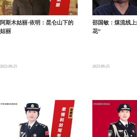
阿斯木姑丽·依明：昆仑山下的
邵国敏：煤流线上
姑丽
花”
2023-09-25
2023-09-25