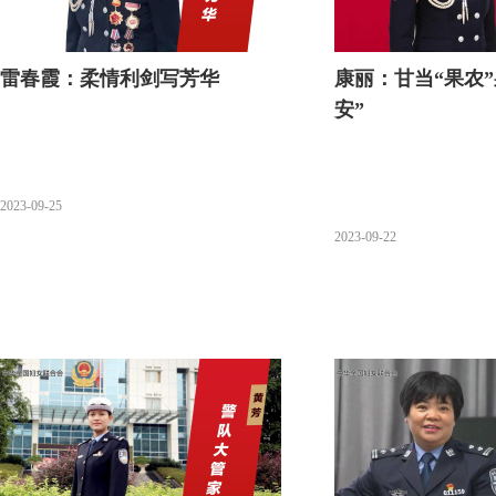
雷春霞：柔情利剑写芳华
康丽：甘当“果农”
安”
2023-09-25
2023-09-22