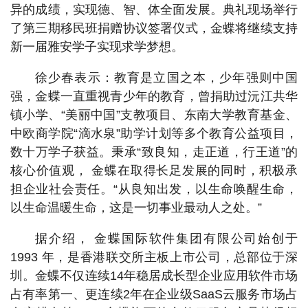
异的成绩，实现德、智、体全面发展。典礼现场举行
了第三期移民班捐赠协议签署仪式，金蝶将继续支持
新一届雅安学子实现求学梦想。
徐少春表示：教育是立国之本，少年强则中国
强，金蝶一直重视青少年的教育，曾捐助过沅江共华
镇小学、“美丽中国”支教项目、东南大学教育基金、
中欧商学院“滴水泉”助学计划等多个教育公益项目，
数十万学子获益。秉承“致良知，走正道，行王道”的
核心价值观， 金蝶在取得长足发展的同时，积极承
担企业社会责任。“从良知出发，以生命唤醒生命，
以生命温暖生命，这是一切事业最动人之处。”
据介绍， 金蝶国际软件集团有限公司始创于
1993 年，是香港联交所主板上市公司，总部位于深
圳。金蝶不仅连续14年稳居成长型企业应用软件市场
占有率第一、更连续2年在企业级SaaS云服务市场占