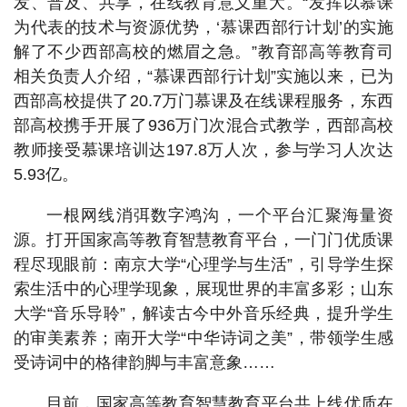
发、普及、共享，在线教育意义重大。“发挥以慕课
为代表的技术与资源优势，‘慕课西部行计划’的实施
解了不少西部高校的燃眉之急。”教育部高等教育司
相关负责人介绍，“慕课西部行计划”实施以来，已为
西部高校提供了20.7万门慕课及在线课程服务，东西
部高校携手开展了936万门次混合式教学，西部高校
教师接受慕课培训达197.8万人次，参与学习人次达
5.93亿。
一根网线消弭数字鸿沟，一个平台汇聚海量资
源。打开国家高等教育智慧教育平台，一门门优质课
程尽现眼前：南京大学“心理学与生活”，引导学生探
索生活中的心理学现象，展现世界的丰富多彩；山东
大学“音乐导聆”，解读古今中外音乐经典，提升学生
的审美素养；南开大学“中华诗词之美”，带领学生感
受诗词中的格律韵脚与丰富意象……
目前，国家高等教育智慧教育平台共上线优质在