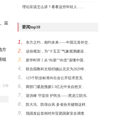
理论应该怎么讲？看看这些年轻人……
雨。应
要闻top10
1、
东方之约，相约未来——中国元首外交..
地方
2、
这份规划，为“十五五”气象观测建设..
3、
断组
新华时评丨从“向新”“向优”读懂中国..
4、
联合国教科文组织确认北京为2029年..
5、
123个职业标准向社会公开征求意见
6、
：王静
两部门紧急预拨3.3亿元中央自然灾..
7、
迎洪峰 守堤坝 护民生——黑龙江防汛..
8、
防大汛、防强台风 多省份关键期这样..
9、
我国发起首例对外贸易国家安全调查