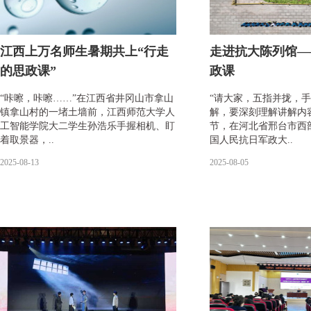
江西上万名师生暑期共上“行走
走进抗大陈列馆—
的思政课”
政课
“咔嚓，咔嚓……”在江西省井冈山市拿山
“请大家，五指并拢，手
镇拿山村的一堵土墙前，江西师范大学人
解，要深刻理解讲解内
工智能学院大二学生孙浩乐手握相机、盯
节，在河北省邢台市西
着取景器，..
国人民抗日军政大..
2025-08-13
2025-08-05