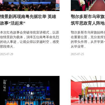
情景剧再现南粤先驱壮举 英雄
鄂尔多斯市乌审旗
故事“活起来”
筑牢思政育人阵地
本次红色故事会突破传统宣讲模式，以原
鄂尔多斯市乌审旗始终
创情景剧为载体，演绎五位南粤革命先烈
在重要位置，充分发挥
的动人事迹，让观众得以穿越时空，感受
的带头作用，从开学第
那段烽火..
从毕业寄..
2025-07-29
2025-07-25