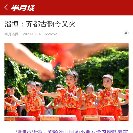
淄博：齐都古韵今又火
半月谈网
2023-02-07 16:26:52
淄博市沂源县实验幼儿园的小朋友学习擂鼓表演