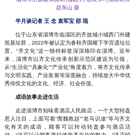
赵东山 摄
半月谈记者 王 念 袁军宝 邵 琨
位于山东省淄博市临淄区的齐故城小城西门外建
筑基址群，2022年被认定为春秋齐国稷下学宫遗址位
置。“齐文化”这一独特标签深深烙印在淄博。近年
来，淄博市以齐文化传承创新示范区建设为引领，
从“生活化”“具象化”“产业化”角度着力，将齐文化传承
与文明实践、产业发展等深度融合，持续放大中华优
秀传统文化的文化、经济、社会价值。
成语故事走进生活
走进淄博市知味斋酒店人民路店，一个大型转盘
惹人注目，上面写着“围魏救赵”“老马识途”等与齐文
化有关的成语，顾客可以转动转盘参与酒店活
动。“这可以让顾客更好体验齐文化的魅力。”该店经