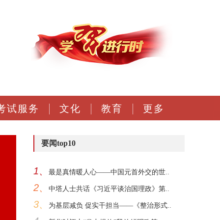
考试服务
文化
教育
更多
要闻top10
1、
最是真情暖人心——中国元首外交的世..
2、
中塔人士共话《习近平谈治国理政》第..
3、
为基层减负 促实干担当——《整治形式..