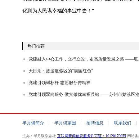
化到为人民谋幸福的事业中去！”
热门推荐
党建融入中心工作，立行立改，走高质量发展之路 ——联
信息科技有限公司召开2019年年中工作会
天目湖：旅游度假区的“满园红色”
党建引领树标杆 志愿服务传精神
党建引领双向服务 做实做优幸福兵站 ——苏州市姑苏区
西美社区
|
|
|
|
半月谈简介
半月谈家园
招聘信息
联系我们
主办：半月谈杂志社
互联网新闻信息服务许可证：10120170055
网站备案