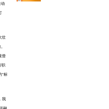
推动
打
大壮
前。
波曾
行职
“标
，我
远融