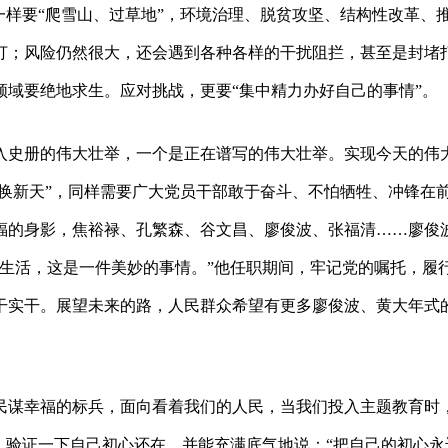
一样要“爬雪山、过草地”，环境治理、脱贫攻坚、结构性改革、
打；风险仍然很大，还会遇到各种各样的干扰阻拦，甚至是封堵
域要绝地求生。应对挑战，更要“集中精力办好自己的事情”。
入史册的伟大壮举，一个是正在谱写的伟大壮举。实现今天的伟
月换新天”，同样需要广大党员干部敢于奋斗、不怕牺牲、冲锋在
福的身影，焦裕禄、孔繁森、谷文昌、廖俊波、张福清……廖俊
的生活，这是一件美妙的事情。”他任职期间，牢记党的嘱托，履
干实干。展望未来的路，人民群众希望有更多廖俊波、黄大年式的
民谋幸福的标兵，面向看着我们的人民，当我们投入主题教育时
，验证一下自己初心还在，并能充满底气地说：“把自己的初心永