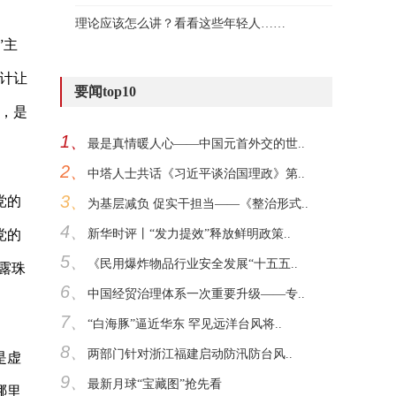
理论应该怎么讲？看看这些年轻人……
”主
计让
要闻top10
，是
1、
最是真情暖人心——中国元首外交的世..
2、
中塔人士共话《习近平谈治国理政》第..
3、
党的
为基层减负 促实干担当——《整治形式..
4、
党的
新华时评丨“发力提效”释放鲜明政策..
5、
《民用爆炸物品行业安全发展“十五五..
露珠
6、
中国经贸治理体系一次重要升级——专..
7、
“白海豚”逼近华东 罕见远洋台风将..
8、
两部门针对浙江福建启动防汛防台风..
是虚
9、
最新月球“宝藏图”抢先看
哪里