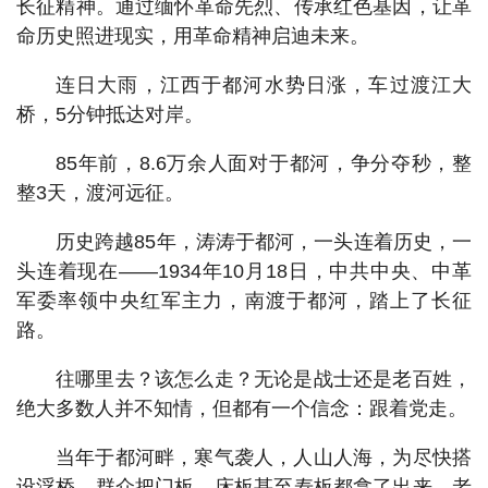
长征精神。通过缅怀革命先烈、传承红色基因，让革
命历史照进现实，用革命精神启迪未来。
连日大雨，江西于都河水势日涨，车过渡江大
桥，5分钟抵达对岸。
85年前，8.6万余人面对于都河，争分夺秒，整
整3天，渡河远征。
历史跨越85年，涛涛于都河，一头连着历史，一
头连着现在——1934年10月18日，中共中央、中革
军委率领中央红军主力，南渡于都河，踏上了长征
路。
往哪里去？该怎么走？无论是战士还是老百姓，
绝大多数人并不知情，但都有一个信念：跟着党走。
当年于都河畔，寒气袭人，人山人海，为尽快搭
设浮桥，群众把门板、床板甚至寿板都拿了出来。老