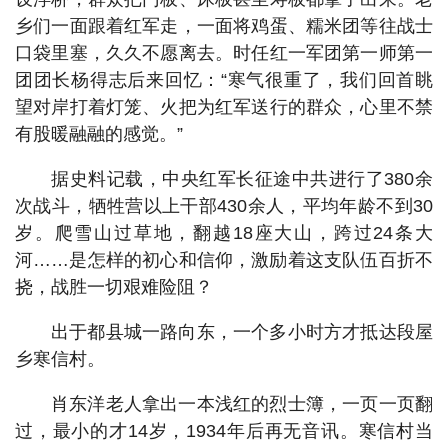
乡们一面跟着红军走，一面将鸡蛋、糯米团等往战士
口袋里塞，久久不愿离去。时任红一军团第一师第一
团团长杨得志后来回忆：“寒气很重了，我们回首眺
望对岸打着灯笼、火把为红军送行的群众，心里不禁
有股暖融融的感觉。”
据史料记载，中央红军长征途中共进行了380余
次战斗，牺牲营以上干部430余人，平均年龄不到30
岁。爬雪山过草地，翻越18座大山，跨过24条大
河……是怎样的初心和信仰，激励着这支队伍百折不
挠，战胜一切艰难险阻？
出于都县城一路向东，一个多小时方才抵达段屋
乡寒信村。
肖东洋老人拿出一本浅红的烈士簿，一页一页翻
过，最小的才14岁，1934年后再无音讯。寒信村当