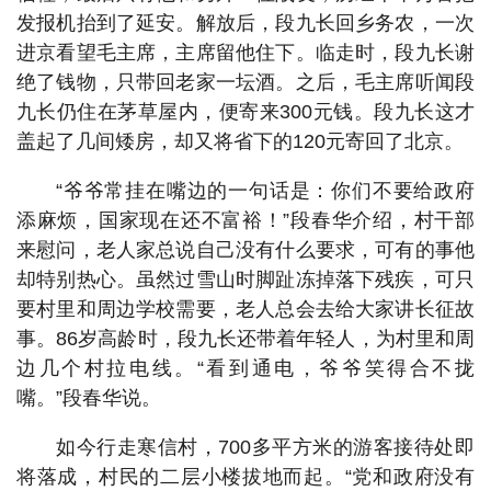
发报机抬到了延安。解放后，段九长回乡务农，一次
进京看望毛主席，主席留他住下。临走时，段九长谢
绝了钱物，只带回老家一坛酒。之后，毛主席听闻段
九长仍住在茅草屋内，便寄来300元钱。段九长这才
盖起了几间矮房，却又将省下的120元寄回了北京。
“爷爷常挂在嘴边的一句话是：你们不要给政府
添麻烦，国家现在还不富裕！”段春华介绍，村干部
来慰问，老人家总说自己没有什么要求，可有的事他
却特别热心。虽然过雪山时脚趾冻掉落下残疾，可只
要村里和周边学校需要，老人总会去给大家讲长征故
事。86岁高龄时，段九长还带着年轻人，为村里和周
边几个村拉电线。“看到通电，爷爷笑得合不拢
嘴。”段春华说。
如今行走寒信村，700多平方米的游客接待处即
将落成，村民的二层小楼拔地而起。“党和政府没有