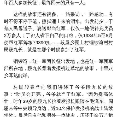
年百人参加长征，最终回来的只有一人。
这样的故事还有很多。一路采访，一路感动，有
时不得不停下笔，擦拭涌上来的泪水。出发前夕，于
都人民母送子、妻送郎当红军，仅仅一地便补充兵员
2万多人；于都人省下自己的口粮，仅1934年5至8月
便帮红军筹粮79390担……段屋乡围上村铜锣湾村村
民段九长，就是在那个时候参加了红军。
铜锣湾，红一军团长征出发地，也是红一军团军
部所在地，段九长背着发报机过草地的故事，十里八
乡耳熟能详。
村民段春华向我们讲述了爷爷段九长的故
事：“动员会开完，爷爷就当了红军。”因为身高体
壮，时年39岁的段九长抬着发报机跟随在毛泽东、周
恩来等中央领导身边，近10名保护发报机的战士陆续
牺牲，最后只有他和另外一位战友，历经千辛万苦把