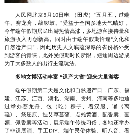
人民网北京6月10日电 （田虎）“五月五，过端
午。赛龙舟，敲锣鼓。”受益于全国多地天气晴好，
今年端午假期居民出游热情高涨，多地游客接待量和
旅游收入再创新高。同时由于端午假期恰逢“文化和
自然遗产日”，因此历史人文底蕴深厚的省份格外受
到游客的青睐，此外受假期时长所限，短途周边游成
为了大多数人的出行主流玩法。
多地文博活动丰富 “遗产大省”迎来大量游客
端午假期第二天是文化和自然遗产日，广东、福
建、江苏、江西、湖北、湖南、贵州、河南等多地通
过举办赛龙舟、包（吃）粽子、着汉服、诵《离
骚》、祭屈原、挂艾草菖蒲、点雄黄酒、配香囊、画
额、佩香囊等活动，展示端午传统习俗，各地还举办
了非遗展演、手工DIY、端午民俗体验、听八音、看