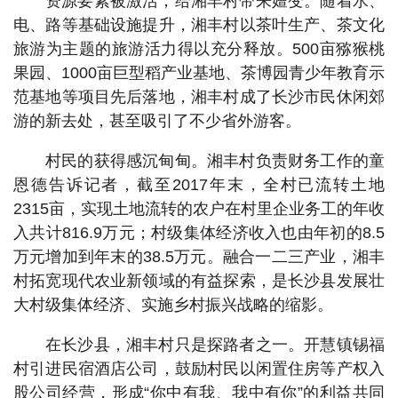
资源要素被激活，给湘丰村带来嬗变。随着水、
电、路等基础设施提升，湘丰村以茶叶生产、茶文化
旅游为主题的旅游活力得以充分释放。500亩猕猴桃
果园、1000亩巨型稻产业基地、茶博园青少年教育示
范基地等项目先后落地，湘丰村成了长沙市民休闲郊
游的新去处，甚至吸引了不少省外游客。
村民的获得感沉甸甸。湘丰村负责财务工作的童
恩德告诉记者，截至2017年末，全村已流转土地
2315亩，实现土地流转的农户在村里企业务工的年收
入共计816.9万元；村级集体经济收入也由年初的8.5
万元增加到年末的38.5万元。融合一二三产业，湘丰
村拓宽现代农业新领域的有益探索，是长沙县发展壮
大村级集体经济、实施乡村振兴战略的缩影。
在长沙县，湘丰村只是探路者之一。开慧镇锡福
村引进民宿酒店公司，鼓励村民以闲置住房等产权入
股公司经营，形成“你中有我、我中有你”的利益共同