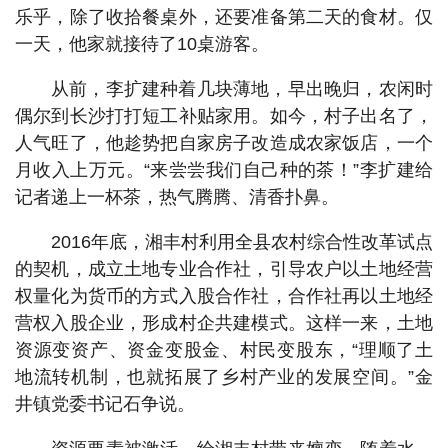
乐乎，除了收拾餐桌外，还要准备第二天的食材。仅
一天，他家就接待了10桌游客。
从前，李扩建种着几块薄地，早出晚归，农闲时
偶尔到长沙打打短工补贴家用。如今，村子出名了，
人气旺了，他趁势把自家房子改造成农家饭店，一个
月收入上万元。“来尝尝我们自己种的茶！”李扩建给
记者递上一杯茶，热气腾腾、清香扑鼻。
2016年底，湘丰村利用全县农村综合性改革试点
的契机，成立土地专业合作社，引导农户以土地经营
权量化为货币的方式入股合作社，合作社再以土地经
营权入股企业，形成村企共建模式。这样一来，土地
资源变资产、资金变股金、村民变股东，“理顺了土
地流转机制，也就拓展了乡村产业的发展空间。”金
井镇党委书记石争说。