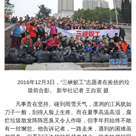
2016年12月3日，“三峡蚁工”志愿者在捡拾的垃
圾前合影。 新华社记者 王自宸 摄
凡事贵在坚持。碰到雨雪天气，凛冽的江风犹如
刀子一般，刮得人脸上生疼。而在夏季高温高湿，腐
烂垃圾散发阵阵恶臭又令人作呕，但李年邦始终不敢
有一丝懈怠。他告诉记者，一路走来，遇到的困难虽