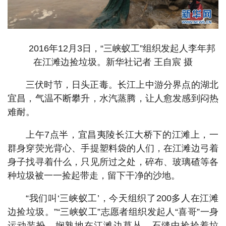
2016年12月3日，“三峡蚁工”组织发起人李年邦
在江滩边捡垃圾。新华社记者 王自宸 摄
三伏时节，日头正毒。长江上中游分界点的湖北
宜昌，气温不断攀升，水汽蒸腾，让人愈发感到闷热
难耐。
上午7点半，宜昌夷陵长江大桥下的江滩上，一
群身穿荧光背心、手提塑料袋的人们，在江滩边弓着
身子找寻着什么，只见所过之处，碎布、玻璃碴等各
种垃圾被一一捡起带走，留下干净的沙地。
“我们叫‘三峡蚁工’，今天组织了200多人在江滩
边捡垃圾。”“三峡蚁工”志愿者组织发起人“喜哥”一身
运动装扮，娴熟地在江滩边草丛、石缝中捡拾着垃