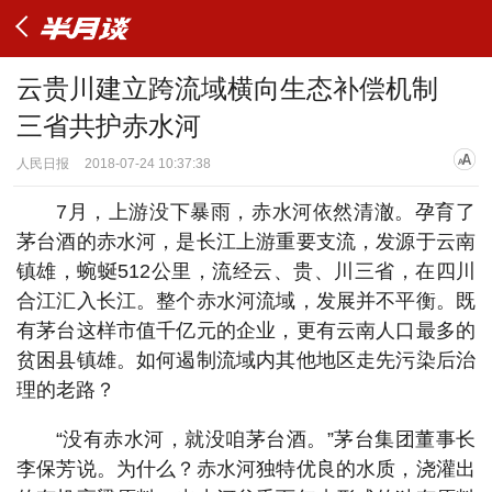
云贵川建立跨流域横向生态补偿机制
三省共护赤水河
人民日报
2018-07-24 10:37:38
7月，上游没下暴雨，赤水河依然清澈。孕育了
茅台酒的赤水河，是长江上游重要支流，发源于云南
镇雄，蜿蜒512公里，流经云、贵、川三省，在四川
合江汇入长江。整个赤水河流域，发展并不平衡。既
有茅台这样市值千亿元的企业，更有云南人口最多的
贫困县镇雄。如何遏制流域内其他地区走先污染后治
理的老路？
“没有赤水河，就没咱茅台酒。”茅台集团董事长
李保芳说。为什么？赤水河独特优良的水质，浇灌出