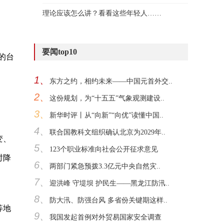
理论应该怎么讲？看看这些年轻人……
要闻top10
的台
1、
东方之约，相约未来——中国元首外交..
2、
这份规划，为“十五五”气象观测建设..
3、
新华时评丨从“向新”“向优”读懂中国..
4、
联合国教科文组织确认北京为2029年..
变、
5、
123个职业标准向社会公开征求意见
时降
6、
两部门紧急预拨3.3亿元中央自然灾..
7、
迎洪峰 守堤坝 护民生——黑龙江防汛..
8、
防大汛、防强台风 多省份关键期这样..
等地
9、
我国发起首例对外贸易国家安全调查