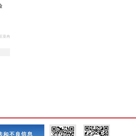
险
王亚冉