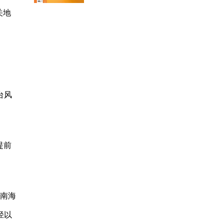
关地
台风
提前
和南海
径以