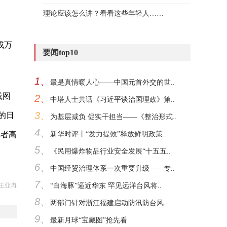
理论应该怎么讲？看看这些年轻人……
成万
要闻top10
1、
最是真情暖人心——中国元首外交的世..
成图
2、
中塔人士共话《习近平谈治国理政》第..
3、
的日
为基层减负 促实干担当——《整治形式..
4、
记者高
新华时评丨“发力提效”释放鲜明政策..
5、
《民用爆炸物品行业安全发展“十五五..
6、
中国经贸治理体系一次重要升级——专..
7、
王亚冉
“白海豚”逼近华东 罕见远洋台风将..
8、
两部门针对浙江福建启动防汛防台风..
9、
最新月球“宝藏图”抢先看