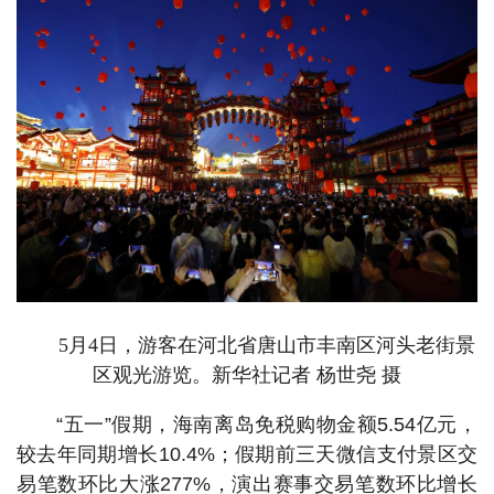
5月4日，游客在河北省唐山市丰南区河头老街景
区观光游览。新华社记者 杨世尧 摄
“五一”假期，海南离岛免税购物金额5.54亿元，
较去年同期增长10.4%；假期前三天微信支付景区交
易笔数环比大涨277%，演出赛事交易笔数环比增长