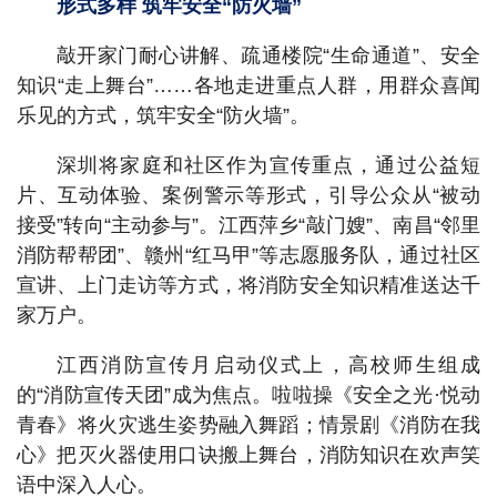
形式多样 筑牢安全“防火墙”
敲开家门耐心讲解、疏通楼院“生命通道”、安全
知识“走上舞台”……各地走进重点人群，用群众喜闻
乐见的方式，筑牢安全“防火墙”。
深圳将家庭和社区作为宣传重点，通过公益短
片、互动体验、案例警示等形式，引导公众从“被动
接受”转向“主动参与”。江西萍乡“敲门嫂”、南昌“邻里
消防帮帮团”、赣州“红马甲”等志愿服务队，通过社区
宣讲、上门走访等方式，将消防安全知识精准送达千
家万户。
江西消防宣传月启动仪式上，高校师生组成
的“消防宣传天团”成为焦点。啦啦操《安全之光·悦动
青春》将火灾逃生姿势融入舞蹈；情景剧《消防在我
心》把灭火器使用口诀搬上舞台，消防知识在欢声笑
语中深入人心。