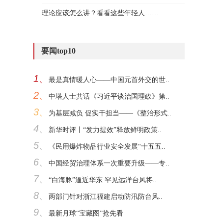
理论应该怎么讲？看看这些年轻人……
要闻top10
1、
最是真情暖人心——中国元首外交的世..
2、
中塔人士共话《习近平谈治国理政》第..
3、
为基层减负 促实干担当——《整治形式..
4、
新华时评丨“发力提效”释放鲜明政策..
5、
《民用爆炸物品行业安全发展“十五五..
6、
中国经贸治理体系一次重要升级——专..
7、
“白海豚”逼近华东 罕见远洋台风将..
8、
两部门针对浙江福建启动防汛防台风..
9、
最新月球“宝藏图”抢先看