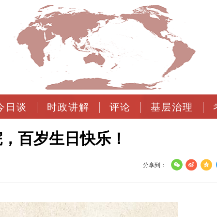
今日谈
时政讲解
评论
基层治理
院，百岁生日快乐！
分享到：