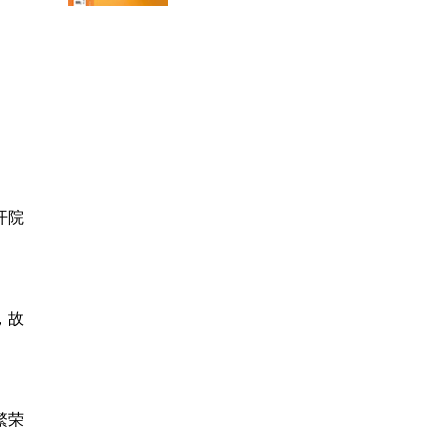
开院
，故
繁荣