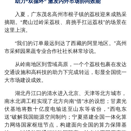
助力“双循环” 激发内外市场协同效能
入夏，广东茂名高州市根子镇的荔枝迎来成熟采
摘期。“爬山过岭采荔枝、肩挑手扛运荔枝”的场景在
这里上演。
“我们的订单最远到达了西藏的阿里地区。”高州
市采鲜园果蔬专业合作社社长林常珍说。
从岭南地区到雪域高原，一个个荔枝包裹在发达
交通设施和高科技的助力下完成转运，彰显全国统一
大市场建设成效。
湖北丹江口的清水进入北京、天津等北方城市，
南水北调工程实现了北方向南“借”水的设想；甘肃光
伏基地将数十亿度电输送至山东等省份，“西电东
送”破解我国能源空间制约；宁夏搭建全国一体化算
力网络国家枢纽节点，构建面向全国的算力保障基