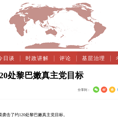
今日谈
时政讲解
评论
基层治理
20处黎巴嫩真主党目标
分享到：
模袭击了约120处黎巴嫩真主党目标。