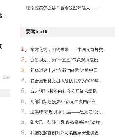
理论应该怎么讲？看看这些年轻人……
地，
要闻top10
死
1、
东方之约，相约未来——中国元首外交..
2、
这份规划，为“十五五”气象观测建设..
3、
新华时评丨从“向新”“向优”读懂中国..
：王静
4、
联合国教科文组织确认北京为2029年..
5、
123个职业标准向社会公开征求意见
6、
两部门紧急预拨3.3亿元中央自然灾..
7、
迎洪峰 守堤坝 护民生——黑龙江防汛..
8、
防大汛、防强台风 多省份关键期这样..
9、
我国发起首例对外贸易国家安全调查