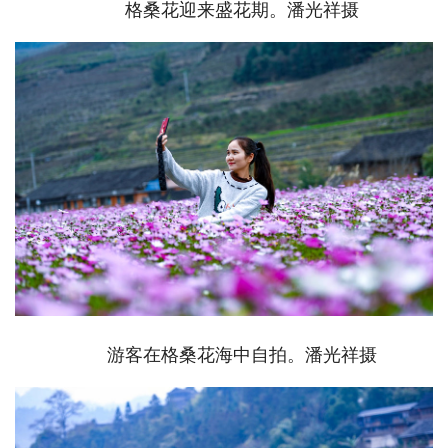
格桑花迎来盛花期。潘光祥摄
游客在格桑花海中自拍。潘光祥摄