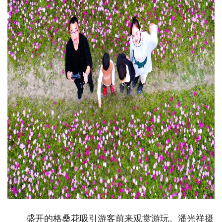
盛开的格桑花吸引游客前来观赏游玩。潘光祥摄