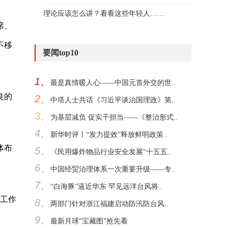
理论应该怎么讲？看看这些年轻人……
席、
不移
要闻top10
1、
最是真情暖人心——中国元首外交的世..
良的
2、
中塔人士共话《习近平谈治国理政》第..
3、
为基层减负 促实干担当——《整治形式..
4、
新华时评丨“发力提效”释放鲜明政策..
体布
5、
《民用爆炸物品行业安全发展“十五五..
6、
中国经贸治理体系一次重要升级——专..
7、
“白海豚”逼近华东 罕见远洋台风将..
革工作
8、
两部门针对浙江福建启动防汛防台风..
9、
最新月球“宝藏图”抢先看