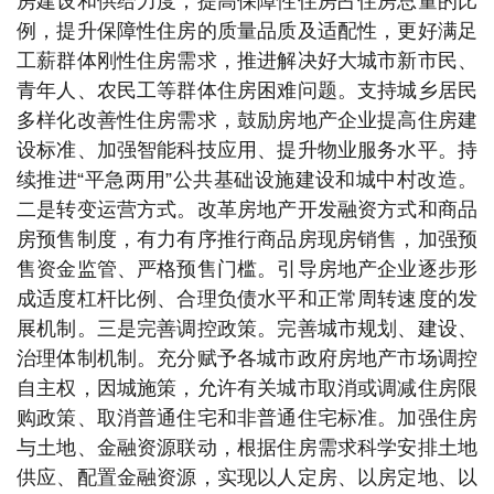
房建设和供给力度，提高保障性住房占住房总量的比
例，提升保障性住房的质量品质及适配性，更好满足
工薪群体刚性住房需求，推进解决好大城市新市民、
青年人、农民工等群体住房困难问题。支持城乡居民
多样化改善性住房需求，鼓励房地产企业提高住房建
设标准、加强智能科技应用、提升物业服务水平。持
续推进“平急两用”公共基础设施建设和城中村改造。
二是转变运营方式。改革房地产开发融资方式和商品
房预售制度，有力有序推行商品房现房销售，加强预
售资金监管、严格预售门槛。引导房地产企业逐步形
成适度杠杆比例、合理负债水平和正常周转速度的发
展机制。三是完善调控政策。完善城市规划、建设、
治理体制机制。充分赋予各城市政府房地产市场调控
自主权，因城施策，允许有关城市取消或调减住房限
购政策、取消普通住宅和非普通住宅标准。加强住房
与土地、金融资源联动，根据住房需求科学安排土地
供应、配置金融资源，实现以人定房、以房定地、以