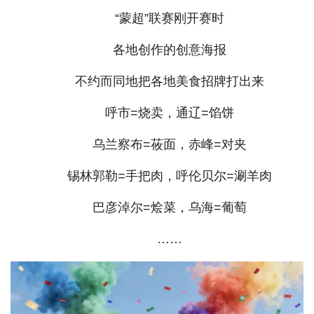
“蒙超”联赛刚开赛时
各地创作的创意海报
不约而同地把各地美食招牌打出来
呼市=烧卖，通辽=馅饼
乌兰察布=莜面，赤峰=对夹
锡林郭勒=手把肉，呼伦贝尔=涮羊肉
巴彦淖尔=烩菜，乌海=葡萄
……