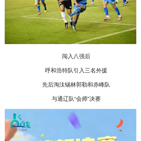
闯入八强后
呼和浩特队引入三名外援
先后淘汰锡林郭勒和赤峰队
与通辽队“会师”决赛