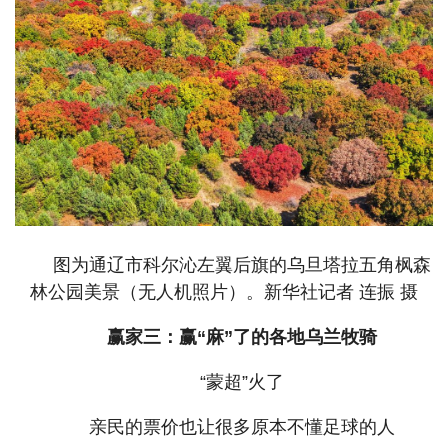
图为通辽市科尔沁左翼后旗的乌旦塔拉五角枫森
林公园美景（无人机照片）。新华社记者 连振 摄
赢家三：赢“麻”了的各地乌兰牧骑
“蒙超”火了
亲民的票价也让很多原本不懂足球的人