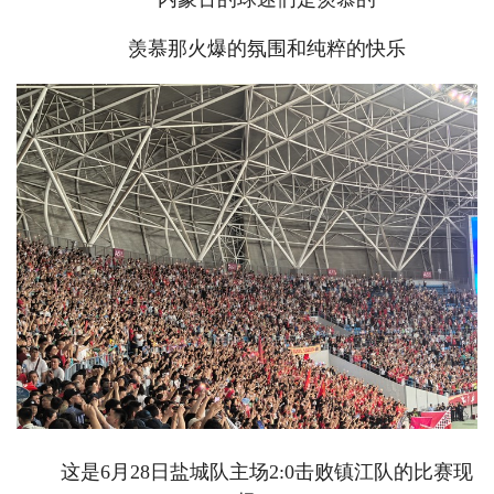
羡慕那火爆的氛围和纯粹的快乐
这是6月28日盐城队主场2:0击败镇江队的比赛现