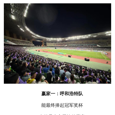
赢家一：呼和浩特队
能最终捧起冠军奖杯