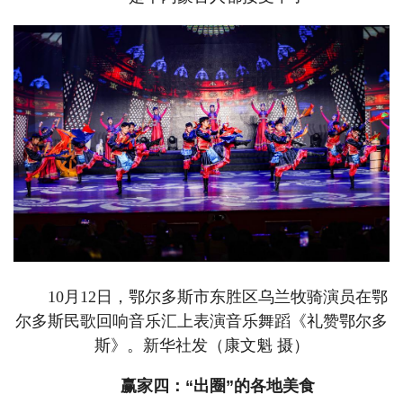
10月12日，鄂尔多斯市东胜区乌兰牧骑演员在鄂
尔多斯民歌回响音乐汇上表演音乐舞蹈《礼赞鄂尔多
斯》。新华社发（康文魁 摄）
赢家四：“出圈”的各地美食