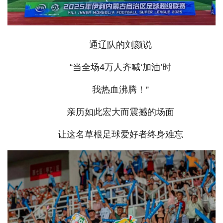
通辽队的刘颜说
“当全场4万人齐喊‘加油’时
我热血沸腾！”
亲历如此宏大而震撼的场面
让这名草根足球爱好者终身难忘