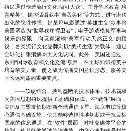
殖民通过创造流行文化“吸引大众”、主导学术教育“培
育精英”、操控话语叙事“自我美化”等方式，进行潜移
默化的隐性传播。好莱坞电影通过“英雄主义”叙事将
美国塑造为“世界秩序捍卫者”；电子游戏模糊军事与
娱乐的界限，向玩家灌输“美军行动天然正义”的预
设；各类流行文化品牌则以“美式生活”为载体，通过
全球化扩张消解本土文化认同。此外，美国还通过一
系列“国际教育和文化交流”项目，在全球知识精英中
培育亲美力量，使之成为传播美国意识形态、服务美
国长远利益的重要支点。
——软硬结合、挟制垄断的技术体系。技术霸权
为美国思想殖民提供了基础和保障。在“硬件”层面，
美国及其盟友长期垄断全球通信卫星、海底电缆等核
心通信基础设施，使其能够选择性地切断或干扰目标
国家的信息通道。在“软件”层面，对社交媒体平台的
挟制，使其能够通过算法推荐、内容审查和账号封禁