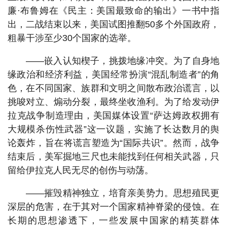
廉·布鲁姆在《民主：美国最致命的输出》一书中指
出，二战结束以来，美国试图推翻50多个外国政府，
粗暴干涉至少30个国家的选举。
——嵌入认知楔子，挑拨地缘冲突。为了自身地
缘政治和经济利益，美国经常扮演“混乱制造者”的角
色，在不同国家、族群和文明之间散布政治谎言，以
挑唆对立、煽动分裂，最终坐收渔利。为了给发动伊
拉克战争制造理由，美国媒体设置“萨达姆政权拥有
大规模杀伤性武器”这一议题，实施了长达数月的舆
论轰炸，旨在将谎言塑造为“国际共识”。然而，战争
结束后，美军掘地三尺也未能找到任何相关武器，只
留给伊拉克人民无尽的创伤与动荡。
——摧毁精神独立，培育亲美势力。思想殖民更
深层的危害，在于其对一个国家精神脊梁的侵蚀。在
长期的思想渗透下，一些发展中国家的精英群体