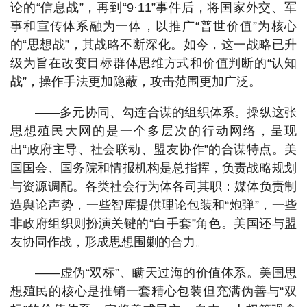
论的“信息战”，再到“9·11”事件后，将国家外交、军
事和宣传体系融为一体，以推广“普世价值”为核心
的“思想战”，其战略不断深化。如今，这一战略已升
级为旨在改变目标群体思维方式和价值判断的“认知
战”，操作手法更加隐蔽，攻击范围更加广泛。
——多元协同、勾连合谋的组织体系。操纵这张
思想殖民大网的是一个多层次的行动网络，呈现
出“政府主导、社会联动、盟友协作”的合谋特点。美
国国会、国务院和情报机构是总指挥，负责战略规划
与资源调配。各类社会行为体各司其职：媒体负责制
造舆论声势，一些智库提供理论包装和“炮弹”，一些
非政府组织则扮演关键的“白手套”角色。美国还与盟
友协同作战，形成思想围剿的合力。
——虚伪“双标”、瞒天过海的价值体系。美国思
想殖民的核心是推销一套精心包装但充满伪善与“双