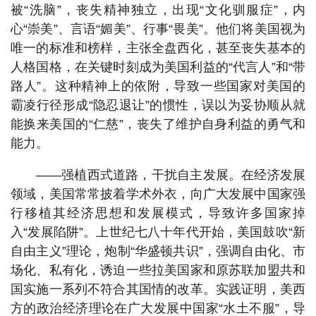
被“洗脑”，丧失精神独立，出现“文化驯服症”，内
心“崇美”、言语“媚美”、行事“畏美”。他们将美国视为
唯一的标准和榜样，主张全盘西化，甚至丧失基本的
人格国格，在关键时刻成为美国利益的“代言人”和“带
路人”。这种精神上的依附，导致一些国家对美国的
霸凌行径形成“隐忍退让”的惯性，误以为妥协顺从就
能换来美国的“仁慈”，丧失了维护自身利益的勇气和
能力。
——强植西式道路，干扰自主发展。在经济发展
领域，美国常常披着学术外衣，向广大发展中国家强
行移植其经济思想和发展模式，导致许多国家掉
入“发展陷阱”。上世纪七八十年代开始，美国鼓吹“新
自由主义”理论，炮制“华盛顿共识”，强调自由化、市
场化、私有化，诱迫一些拉美国家和原苏联加盟共和
国实施一系列不符合其国情的改革。实践证明，美西
方的政治经济理论在广大发展中国家“水土不服”，导