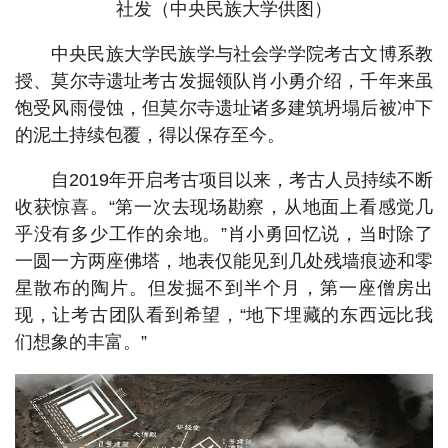
社发（中央民族大学供图）
中央民族大学民族学与社会学学院考古文博系教
授、莫尔寺遗址考古发掘领队肖小勇介绍，千年来虽
饱受风雨侵蚀，但莫尔寺遗址诸多建筑坍塌后被冲下
的泥土持续包覆，得以保存至今。
自2019年开启考古项目以来，考古人员持续不断
收获惊喜。“第一次去现场勘察，从地面上看感觉几
乎没有多少工作的余地。”肖小勇回忆说，当时除了
一圆一方两座佛塔，地表仅能见到几处残墙痕迹和零
星散布的陶片。但发掘不到半个月，第一座僧房出
现，让考古团队看到希望，“地下埋藏的东西远比我
们想象的丰富。”