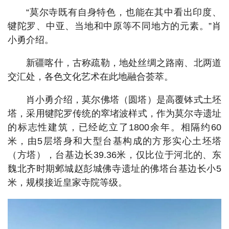
“莫尔寺既有自身特色，也能在其中看出印度、
犍陀罗、中亚、当地和中原等不同地方的元素。”肖
小勇介绍。
新疆喀什，古称疏勒，地处丝绸之路南、北两道
交汇处，各色文化艺术在此地融合荟萃。
肖小勇介绍，莫尔佛塔（圆塔）是高覆钵式土坯
塔，采用犍陀罗传统的窣堵波样式，作为莫尔寺遗址
的标志性建筑，已经屹立了1800余年。相隔约60
米，由5层塔身和大型台基构成的方形实心土坯塔
（方塔），台基边长39.36米，仅比位于河北的、东
魏北齐时期邺城赵彭城佛寺遗址的佛塔台基边长小5
米，规模接近皇家寺院等级。