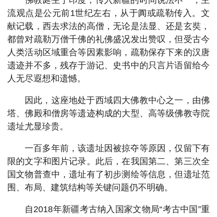
流观点是公元前1世纪左右，从于阗或疏勒传入。文
献记载，西去求法的高僧，无论是法显、还是玄奘，
都曾对疏勒万僧千佛的礼佛盛况发出赞叹，但受古今
人类活动区域重合等因素影响，疏勒保存下来的汉唐
遗迹并不多，残存于游记、史书中的只言片语留给今
人无尽遐想和遗憾。
因此，这座地处于西域四大佛教中心之一，由佛
塔、佛殿和僧房等遗迹构成的大型、高等级佛教寺院
遗址尤显珍贵。
一百多年前，该遗址因被掠夺等原因，仅留下有
限的文字和图片记录。此后，在我国第二、第三次全
国文物普查中，遗址有了初步测绘等信息，但遗址范
围、布局、建筑结构等关键问题仍不明确。
自2018年新疆考古纳入国家文物局“考古中国”重