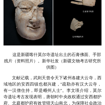
这是新疆喀什莫尔寺遗址出土的石膏佛面、手部
残片（资料照片）。新华社发（新疆文物考古研究所
供图）
文献记载，武则天曾令天下诸州各建大云寺，西
域地区的安西四镇也都兴建，“疏勒亦有汉大云寺，
有一汉僧住持，即是㟭州人士”。李文瑛介绍，莫尔
寺遗址考古发现表明，唐朝时中央政权通过安西都护
府、北庭都护府有效管辖天山南北，为保障社会政治