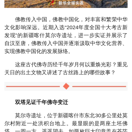
佛教传入中国，佛教中国化，对丰富和繁荣中华
文化影响深远。近期入选“2024年度全国十大考古新
发现”的新疆喀什莫尔寺遗址，进一步实证并展示了
自汉至唐，佛教传入中国并逐渐汲取中华文化营养、
实现佛教中国化的发展脉络。
这座古代佛寺历经千年岁月何以重焕光彩？重见
天日的出土文物又讲述了古丝路上的哪些故事？
双塔见证千年佛寺变迁
莫尔寺遗址，位于新疆喀什市东北30多公里处莫
尔村附近一处洪积台地上。最显眼的是两座土坯佛
塔，一圆一方，遥遥望去，如两枚巨大印章盖在苍茫