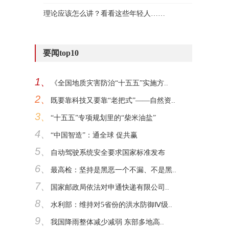
理论应该怎么讲？看看这些年轻人……
要闻top10
1、
《全国地质灾害防治“十五五”实施方..
2、
既要靠科技又要靠“老把式”——自然资..
3、
“十五五”专项规划里的“柴米油盐”
4、
“中国智造”：通全球 促共赢
5、
自动驾驶系统安全要求国家标准发布
6、
最高检：坚持是黑恶一个不漏、不是黑..
7、
国家邮政局依法对申通快递有限公司..
8、
水利部：维持对5省份的洪水防御Ⅳ级..
9、
我国降雨整体减少减弱 东部多地高..