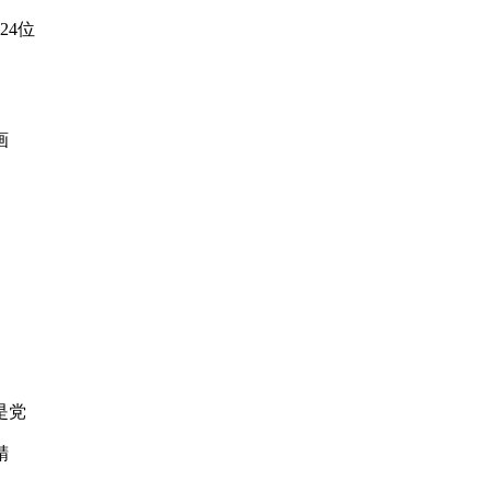
24位
画
是党
精