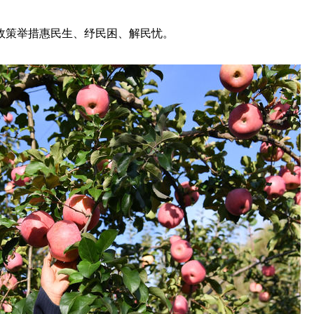
政策举措惠民生、纾民困、解民忧。