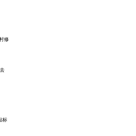
村修
去
贴标