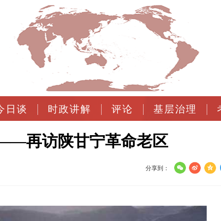
今日谈
时政讲解
评论
基层治理
——再访陕甘宁革命老区
分享到：