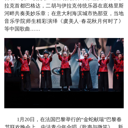
拉克首都巴格达，二胡与伊拉克传统乐器在底格里斯
河畔共奏美妙乐章；在意大利海滨城市热那亚，当地
音乐学院师生精彩演绎《虞美人·春花秋月何时了》
等中国歌曲……
1月20日，在法国巴黎举行的“金蛇献瑞”巴黎春
节联欢晚会上，中法青少年合唱《歌声与微笑》。新