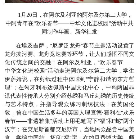
1月20日，在阿尔及利亚的阿尔及尔第二大学，
中阿青年在“欢乐春节——中华文化进校园”活动中共
同制作年画。新华社发
在埃及吉萨，“尼罗泛龙舟”春节主题活动设置了
龙舟拔河赛、龙舟竞速赛等环节，让人们感悟不同文
化传统之间的交融；在阿尔及利亚，“欢乐春节——
中华文化进校园”活动走进阿尔及尔第二大学，学生
伊萨姆说，在剪纸过程中体味到“宁静和谐的东方哲
理”；在匈牙利布达佩斯中国文化中心，中匈两国非
遗代表性传承人分别介绍苏绣和马丘刺绣的历史传统
与艺术特点，并指导观众练习刺绣技法；在英国伦
敦，曾在中国生活多年的英国人理查德·霍利在“欢乐
春节——非遗雅集”活动上用毛笔写下“福”和“蛇”两个
汉字；在突尼斯首都突尼斯市，当地民众品尝中国美
食，学编中国结，拓印“福”字；在约旦费城大学，师