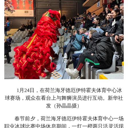
1月24日，在荷兰海牙德厄伊特霍夫体育中心冰
球赛场，观众在看台上与舞狮演员进行互动。新华社
发（孙晶晶摄）
春节前夕，荷兰海牙德厄伊特霍夫体育中心一场
职业冰球比赛中场休息期间，一红一橙两只活灵活现