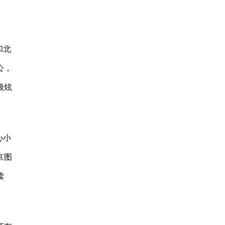
和北
公，
级炫
心小
京图
读