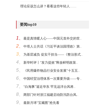
理论应该怎么讲？看看这些年轻人……
要闻top10
1、
最是真情暖人心——中国元首外交的世..
2、
中塔人士共话《习近平谈治国理政》第..
3、
为基层减负 促实干担当——《整治形式..
4、
新华时评丨“发力提效”释放鲜明政策..
5、
《民用爆炸物品行业安全发展“十五五..
6、
中国经贸治理体系一次重要升级——专..
7、
“白海豚”逼近华东 罕见远洋台风将..
8、
两部门针对浙江福建启动防汛防台风..
9、
最新月球“宝藏图”抢先看