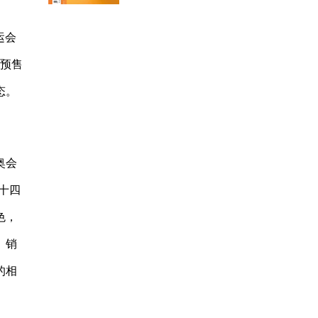
运会
成预售
态。
奥会
十四
色，
》销
的相