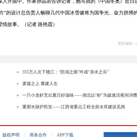
深入开掘中。作家孙晶岩告诉记者，她写就的《中国冬奥》近日
立方”的设计总负责人畅聊几代中国冰雪健将为国争光、奋力拼搏
情故事。（记者 路艳霞）
责任编辑：
355万人次下赣江：“防溺之困”咋成“亲水之乐”
废墟之上 重建人生
一只小龙虾烹出夏日好滋味——湖北以“虾”为媒激活夜间消
景
重塑水脉护民安——江西省重点工程仓前水库建设见闻
|
|
版权声明
商务合作
APP下载