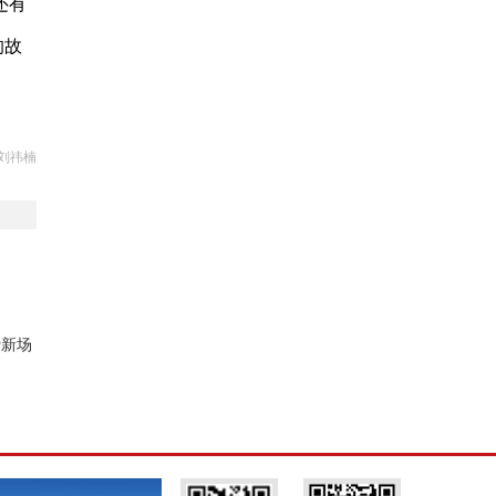
还有
的故
刘祎楠
费新场