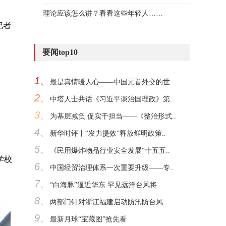
理论应该怎么讲？看看这些年轻人……
记者
要闻top10
1、
最是真情暖人心——中国元首外交的世..
2、
中塔人士共话《习近平谈治国理政》第..
3、
为基层减负 促实干担当——《整治形式..
4、
新华时评丨“发力提效”释放鲜明政策..
5、
《民用爆炸物品行业安全发展“十五五..
学校
6、
中国经贸治理体系一次重要升级——专..
7、
“白海豚”逼近华东 罕见远洋台风将..
8、
两部门针对浙江福建启动防汛防台风..
9、
最新月球“宝藏图”抢先看