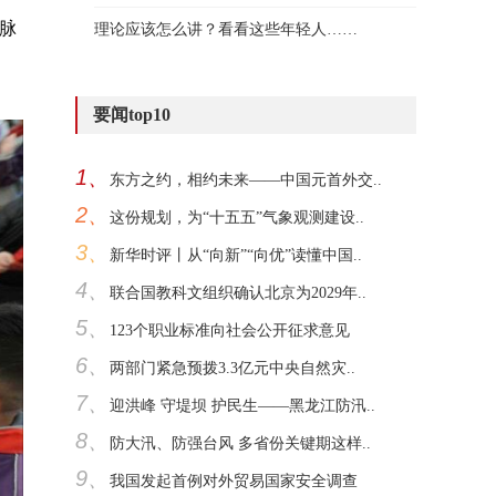
脉
理论应该怎么讲？看看这些年轻人……
要闻top10
1、
东方之约，相约未来——中国元首外交..
2、
这份规划，为“十五五”气象观测建设..
3、
新华时评丨从“向新”“向优”读懂中国..
4、
联合国教科文组织确认北京为2029年..
5、
123个职业标准向社会公开征求意见
6、
两部门紧急预拨3.3亿元中央自然灾..
7、
迎洪峰 守堤坝 护民生——黑龙江防汛..
8、
防大汛、防强台风 多省份关键期这样..
9、
我国发起首例对外贸易国家安全调查