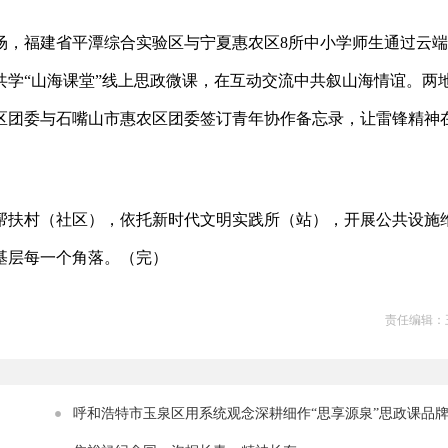
场，福建省平潭综合实验区与宁夏惠农区8所中小学师生通过云
学“山海课堂”线上思政微课，在互动交流中共叙山海情谊。两
区团委与石嘴山市惠农区团委签订青年协作备忘录，让雷锋精神
帮扶村（社区），依托新时代文明实践所（站），开展公共设施
基层每一个角落。（完）
责任编辑：
呼和浩特市玉泉区用系统观念深耕细作“思享源泉”思政课品