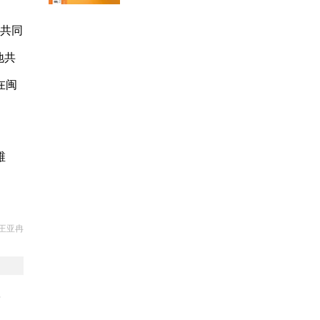
端共同
地共
在闽
维
王亚冉
牌