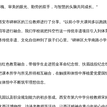
体魄、审美的眼光、勤劳的双手，与智慧的头脑共同成长。”
西安市碑林区的三位教师进行了分享。“以前小学大课间多以跑跳
唱等进行融合。我们学校就把抖空竹这一传统非遗项目引入到体
将传统非遗、文化自信种到了孩子们心里。”碑林区大学南路小学
与红色教育融合，带领学生走进照金革命纪念馆、扶眉战役纪念
把课本所学与所见所得相互融合，在触摸和体悟中厚植爱党爱国
在体悟中不断筑牢理想信念。
巩固以及职业规划能力的初步形成。西安市第六中学分校教师宋
交大西迁博物馆、访谈老教授等活动，让西迁精神在青少年的心中