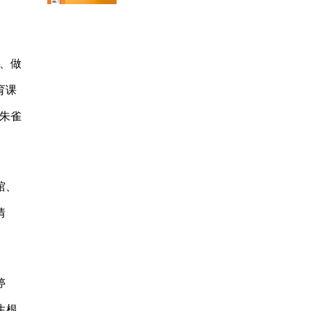
、做
育课
朱雀
馆、
情
婷
生根