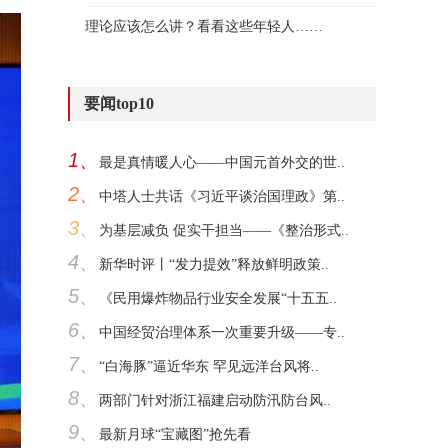
理论应该怎么讲？看看这些年轻人……
要闻top10
1、
最是真情暖人心——中国元首外交的世..
2、
中塔人士共话《习近平谈治国理政》第..
3、
为基层减负 促实干担当——《整治形式..
4、
新华时评丨“发力提效”释放鲜明政策..
5、
《民用爆炸物品行业安全发展“十五五..
6、
中国经贸治理体系一次重要升级——专..
7、
“白海豚”逼近华东 罕见远洋台风将..
8、
两部门针对浙江福建启动防汛防台风..
9、
最新月球“宝藏图”抢先看