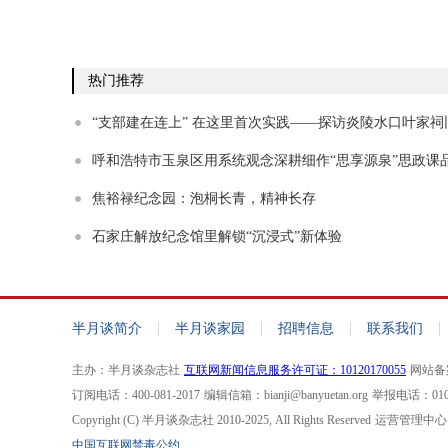
热门推荐
“支部建在连上” 在这里首次实践——探访炎陵水口叶家祠
呼和浩特市玉泉区用系统观念深耕细作“思享源泉”思政课
焦裕禄纪念园：泡桐长青，精神长存
石家庄解放纪念馆里解锁“沉浸式”新体验
|
|
|
|
半月谈简介
半月谈家园
招聘信息
联系我们
主办：半月谈杂志社
互联网新闻信息服务许可证：10120170055
网站备案
订阅电话：400-081-2017
编辑信箱：bianji@banyuetan.org
举报电话：010-
Copyright (C) 半月谈杂志社 2010-2025, All Rights Reserved
运营管理中心
中国互联网禁毒公约