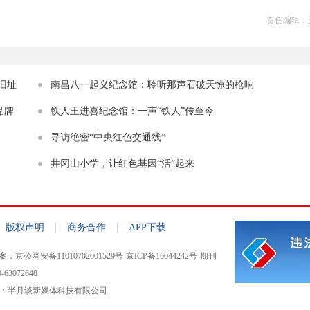
责任编辑：
旧址
南昌八一起义纪念馆：聆听那声石破天惊的枪响
品牌
铁人王进喜纪念馆：一声“铁人”传至今
寻访绝密“中央红色交通线”
井冈山小学，让红色基因“活”起来
|
|
版权声明
商务合作
APP下载
：京公网安备11010702001529号
京ICP备16044242号
期刊
63072648
：半月谈新媒体科技有限公司