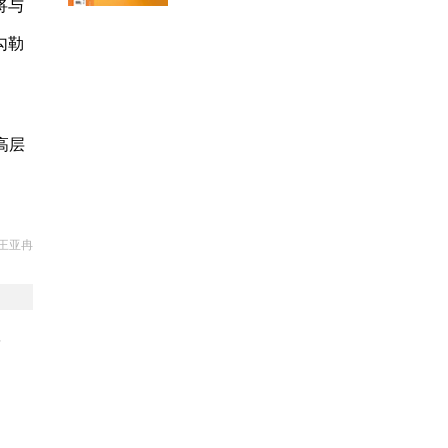
将与
勾勒
高层
王亚冉
牌