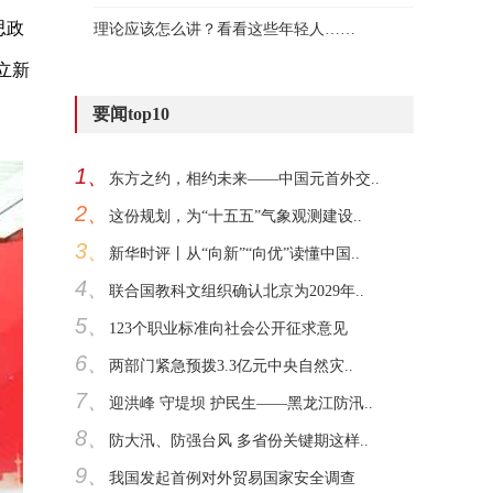
思政
理论应该怎么讲？看看这些年轻人……
立新
要闻top10
1、
东方之约，相约未来——中国元首外交..
2、
这份规划，为“十五五”气象观测建设..
3、
新华时评丨从“向新”“向优”读懂中国..
4、
联合国教科文组织确认北京为2029年..
5、
123个职业标准向社会公开征求意见
6、
两部门紧急预拨3.3亿元中央自然灾..
7、
迎洪峰 守堤坝 护民生——黑龙江防汛..
8、
防大汛、防强台风 多省份关键期这样..
9、
我国发起首例对外贸易国家安全调查