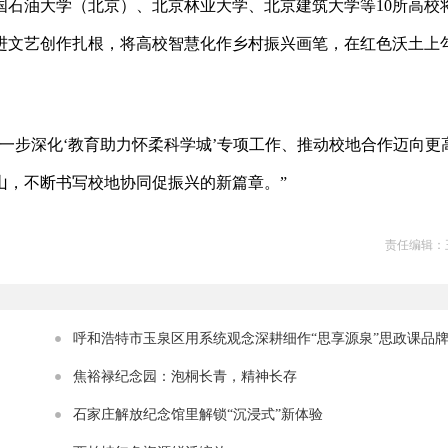
国石油大学（北京）、北京林业大学、北京建筑大学等10所高校
进文艺创作扎根，将高校智慧化作乡村振兴画笔，在红色沃土上
一步深化‘教育助力怀柔科学城’专项工作、推动校地合作迈向更
山，不断书写校地协同促振兴的新篇章。”
责任编辑：
呼和浩特市玉泉区用系统观念深耕细作“思享源泉”思政课品
焦裕禄纪念园：泡桐长青，精神长存
石家庄解放纪念馆里解锁“沉浸式”新体验