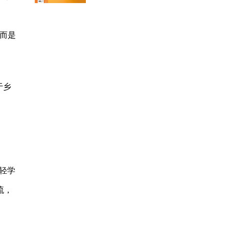
而是
于乡
。
轻学
流，