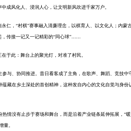
声中成风化人、浸润人心，让文明新风吹进千家万户。
南永仁，“村棋”赛事融入清廉理念，以棋育人、以文化人；内蒙
起，传接一记又一记精彩的“同心球”……
正在于此：舞台上的聚光灯，对准了村民。
主参与、协同推进。昔日看客成了主角，在歌声、舞蹈、竞技中
种蕴藏在乡土深处的首创精神，这种发自内心的文化自觉与身份
份热情没有止步于赛场和舞台，而是沿着产业链条延伸拓展，“暖
增量。