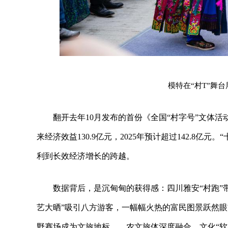
模特在“村T”舞
翻开去年10月发布的首份《全国“村字号”文体活动
来经济效益130.9亿元，2025年预计超过142.8
利到长效经济增长的跨越。
数据背后，是沉甸甸的获得感：四川雅安“村跑”
艺大晒”吸引八方游客，一幅幅火热的富民图景跃然眼
野赛场成为文旅地标……农文旅体深度融合，文化“软实