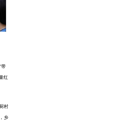
”带
流量红
厨村
，乡