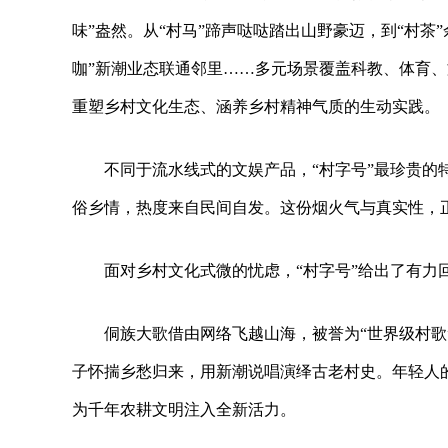
味”盎然。从“村马”蹄声哒哒踏出山野豪迈，到“村茶
咖”新潮业态联通邻里……多元场景覆盖科教、体育
重塑乡村文化生态、涵养乡村精神气质的生动实践。
不同于流水线式的文娱产品，“村字号”最珍贵
俗乡情，热度来自民间自发。这份烟火气与真实性，
面对乡村文化式微的忧虑，“村字号”给出了有
侗族大歌借由网络飞越山海，被誉为“世界级村歌
子怀揣乡愁归来，用新潮说唱演绎古老村史。年轻人
为千年农耕文明注入全新活力。