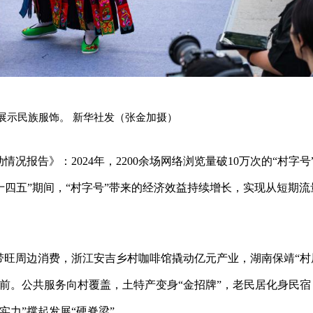
台展示民族服饰。 新华社发（张金加摄）
情况报告》：2024年，2200余场网络浏览量破10万次的“村字号
亿元。“十四五”期间，“村字号”带来的经济效益持续增长，实现从短期
带旺周边消费，浙江安吉乡村咖啡馆撬动亿元产业，湖南保靖“村
前。公共服务向村覆盖，土特产变身“金招牌”，老民居化身民宿
力”撑起发展“硬脊梁”。