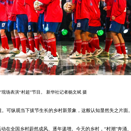
晚”现场表演“村超”节目。 新华社记者杨文斌 摄
消遣。可纵观当下拔节生长的乡村新景象，这般认知显然失之片面
活动在全国乡村蔚然成风、逐年递增。今天的乡村，“村潮”奔涌、