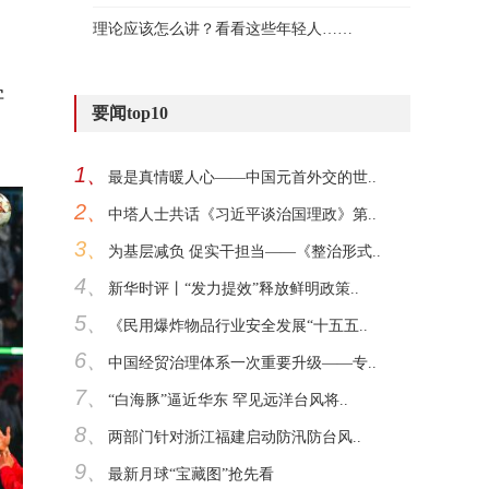
理论应该怎么讲？看看这些年轻人……
字
要闻top10
1、
最是真情暖人心——中国元首外交的世..
2、
中塔人士共话《习近平谈治国理政》第..
3、
为基层减负 促实干担当——《整治形式..
4、
新华时评丨“发力提效”释放鲜明政策..
5、
《民用爆炸物品行业安全发展“十五五..
6、
中国经贸治理体系一次重要升级——专..
7、
“白海豚”逼近华东 罕见远洋台风将..
8、
两部门针对浙江福建启动防汛防台风..
9、
最新月球“宝藏图”抢先看