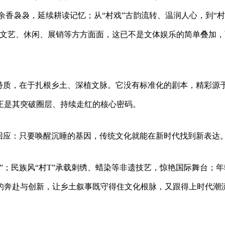
”余香袅袅，延续耕读记忆；从“村戏”古韵流转、温润人心，到“村
、文艺、休闲、展销等方方面面，这已不是文体娱乐的简单叠加，
的特质，在于扎根乡土、深植文脉。它没有标准化的剧本，精彩源
正是其突破圈层、持续走红的核心密码。
力回应：只要唤醒沉睡的基因，传统文化就能在新时代找到新表达
”；民族风“村T”承载刺绣、蜡染等非遗技艺，惊艳国际舞台；年
的奔赴与创新，让乡土叙事既守得住文化根脉，又跟得上时代潮