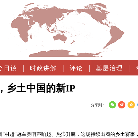
今日谈
时政讲解
评论
基层治理
，乡土中国的新IP
分享到：
贵州“村超”冠军赛哨声响起、热浪升腾，这场持续出圈的乡土赛事