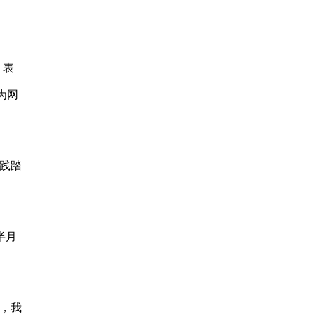
，表
为网
践踏
半月
，我