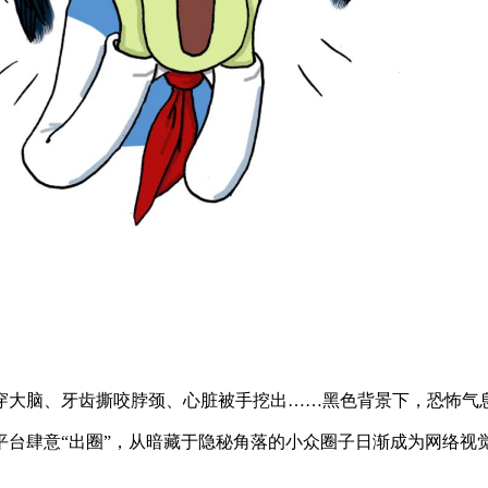
穿大脑、牙齿撕咬脖颈、心脏被手挖出……黑色背景下，恐怖气
台肆意“出圈”，从暗藏于隐秘角落的小众圈子日渐成为网络视