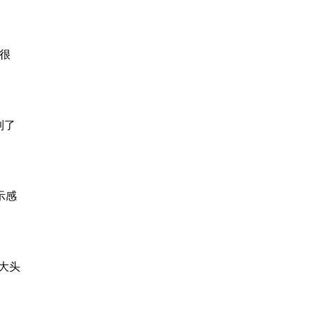
很
到了
示感
大头