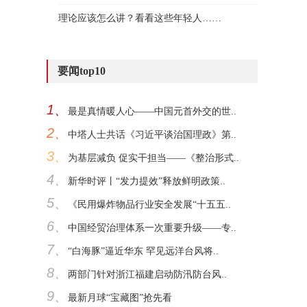
理论应该怎么讲？看看这些年轻人……
要闻top10
1、
最是真情暖人心——中国元首外交的世..
2、
中塔人士共话《习近平谈治国理政》第..
3、
为基层减负 促实干担当——《整治形式..
4、
新华时评丨“发力提效”释放鲜明政策..
5、
《民用爆炸物品行业安全发展“十五五..
6、
中国经贸治理体系一次重要升级——专..
7、
“白海豚”逼近华东 罕见远洋台风将..
8、
两部门针对浙江福建启动防汛防台风..
9、
最新月球“宝藏图”抢先看