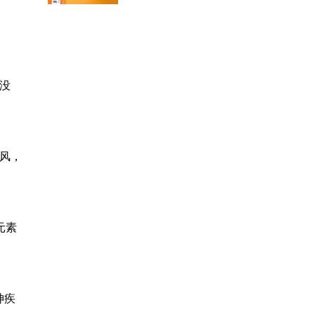
没
风，
元素
神疾