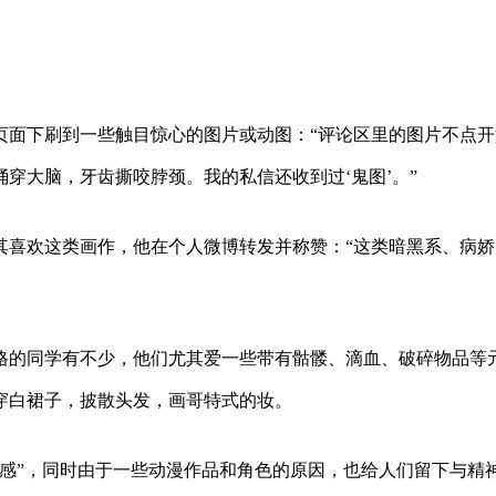
页面下刷到一些触目惊心的图片或动图：“评论区里的图片不点开
穿大脑，牙齿撕咬脖颈。我的私信还收到过‘鬼图’。”
其喜欢这类画作，他在个人微博转发并称赞：“这类暗黑系、病娇
格的同学有不少，他们尤其爱一些带有骷髅、滴血、破碎物品等
穿白裙子，披散头发，画哥特式的妆。
美感”，同时由于一些动漫作品和角色的原因，也给人们留下与精