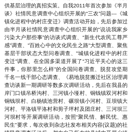
供基层治理的真招实策。自我2011年首次参加《半月
谈》社情民意调查中心组织开展的“三农”问题---《城
镇化进程中的村庄变迁》调查活动开始，先后参加过
由半月谈社情民意调查中心组织开展的“说说我家乡
污染大户那些事”的访谈式调查、“新生代农民工尊严
感”调查、"百姓心中的文化民生之路"大型调查、聚焦
基层干部状态大型问卷调查、"城镇化进程中的村庄
变迁"调查、在全国多渠道开展了“习近平关心的这三
件事，你那里怎么样”的全国问卷调查、脱贫攻坚期
千名一线干部心态调查、《易地脱贫搬迁社区治理调
查访谈新一期调研等数多次调研活动，先后在我县的
岸门口镇吊桥沟村、三河镇小垭村、铜钱镇双河村和
铜钱坝村、白杨镇池营村、碾坝镇小河村、豆坝镇大
河村、平洛镇平洛村和剪子坪村及团庄村、三河坝三
河坝村等开展调研活动，按照“聚民情、解民忧、惠
民生”要求，每次收到杂志社发布相关内容(议题)的社