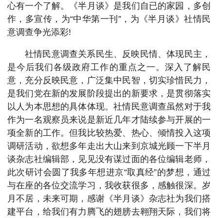
心有一个了解。《半月谈》是我们自已的家园，多创
作，多宣传，为“中华第一刊”，为《半月谈》社情民
意调查争光添彩!
社情民意调查关系民生、反映民情、体现民主，
是今后我们各级政府工作的重点之一。深入了解民
意，充分反映民意，广泛集中民智，切实珍惜民力，
是我们党在新的发展阶段提出的新要求，是贯彻落实
以人为本思想的具体体现。社情民意调查虽然对于我
作为一名观察员来说是新近几年才陆续参与开展的一
项全新的工作。但我比较热爱、热心、倾情投入这项
调研活动，欲想多年走出大山来到京城光顾一下半月
谈杂志社编辑部，见见没有谋过面的各位编辑老师，
此次研讨会圆了我多年想进京“取真经”的梦想，通过
与在座的各位交流学习，我收获很多，感触很深。岁
月不居，未来可期，感谢《半月谈》杂志社为我们搭
建平台，给我们有力腾飞的翅膀去翱翔天际，我们将