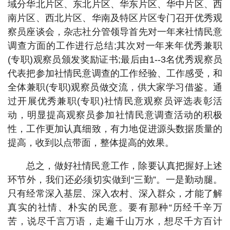
域分华北片区、东北片区、华东片区、华中片区、西
南片区、西北片区、华南及特区片区专门召开优秀观
察员座谈会，杂志社分管领导首先对一年来社情民意
调查方面的工作进行总结;其次对一年来年优秀兼职
(专职)观察员颁发奖励证书;最后由1--3名优秀观察员
代表把参加社情民意调查的工作经验、工作感受，和
全体兼职(专职)观察员做交流，供大家学习借鉴。通
过开展优秀兼职(专职)社情民意观察员评选表彰活
动，明显提高观察员参加社情民意调查活动的积极
性，工作更加认真细致，有力地促进源头数据质量的
提高，收到以点带面，整体提高的效果。
总之，做好社情民意工作，除要认真把握好上述
环节外，我们还必须切实做到“三勤”。一是勤动腿。
只有经常深入基层、深入农村、深入群众，才能了解
真实的社情、朴实的民意。要有那种“历经千辛万
苦，说尽千言万语，走遍千山万水，想尽千方百计