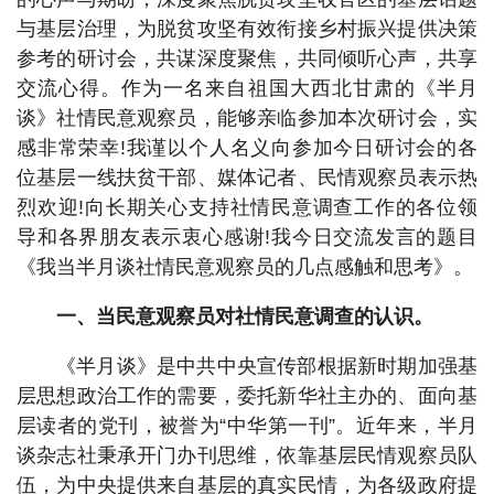
与基层治理，为脱贫攻坚有效衔接乡村振兴提供决策
参考的研讨会，共谋深度聚焦，共同倾听心声，共享
交流心得。作为一名来自祖国大西北甘肃的《半月
谈》社情民意观察员，能够亲临参加本次研讨会，实
感非常荣幸!我谨以个人名义向参加今日研讨会的各
位基层一线扶贫干部、媒体记者、民情观察员表示热
烈欢迎!向长期关心支持社情民意调查工作的各位领
导和各界朋友表示衷心感谢!我今日交流发言的题目
《我当半月谈社情民意观察员的几点感触和思考》。
一、当民意观察员对社情民意调查的认识。
《半月谈》是中共中央宣传部根据新时期加强基
层思想政治工作的需要，委托新华社主办的、面向基
层读者的党刊，被誉为“中华第一刊”。近年来，半月
谈杂志社秉承开门办刊思维，依靠基层民情观察员队
伍，为中央提供来自基层的真实民情，为各级政府提