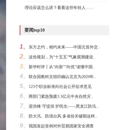
理论应该怎么讲？看看这些年轻人……
要闻top10
1、
东方之约，相约未来——中国元首外交..
2、
这份规划，为“十五五”气象观测建设..
3、
新华时评丨从“向新”“向优”读懂中国..
4、
联合国教科文组织确认北京为2029年..
5、
123个职业标准向社会公开征求意见
6、
两部门紧急预拨3.3亿元中央自然灾..
7、
迎洪峰 守堤坝 护民生——黑龙江防汛..
8、
防大汛、防强台风 多省份关键期这样..
9、
我国发起首例对外贸易国家安全调查