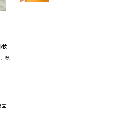
师技
梦、敢
自立