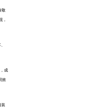
致敬
现，
车、
身，成
同效
服装