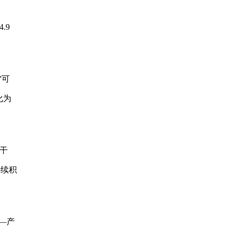
.9
”可
化为
干
持续积
—产