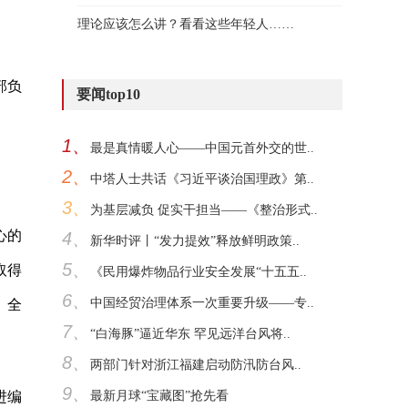
理论应该怎么讲？看看这些年轻人……
部负
要闻top10
1、
最是真情暖人心——中国元首外交的世..
2、
中塔人士共话《习近平谈治国理政》第..
3、
为基层减负 促实干担当——《整治形式..
心的
4、
新华时评丨“发力提效”释放鲜明政策..
5、
取得
《民用爆炸物品行业安全发展“十五五..
6、
中国经贸治理体系一次重要升级——专..
、全
7、
“白海豚”逼近华东 罕见远洋台风将..
8、
两部门针对浙江福建启动防汛防台风..
9、
进编
最新月球“宝藏图”抢先看