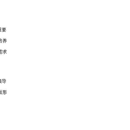
重要
培养
需求
领导
面形