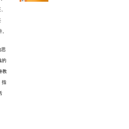
征、
任
升。
的思
魂的
身教
，指
活