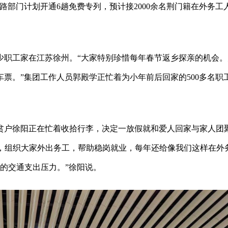
路部门计划开通6趟免费专列，预计接2000余名荆门籍在外务工
少职工家在江苏徐州。“大家特别珍惜每年春节返乡探亲的机会。
票。”集团工作人员郭殿学正忙着为小年前后回家的500多名职
贫户徐阳正在忙着收拾行李，决定一放假就和爱人回家与家人团
列，组织大家外出务工，帮助稳岗就业，每年还给像我们这样在外
家的交通支出压力。”徐阳说。