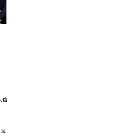
人信
，发