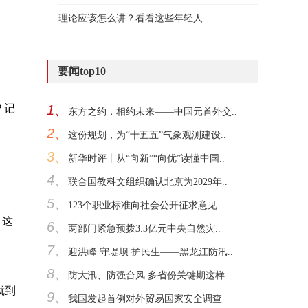
理论应该怎么讲？看看这些年轻人……
要闻top10
？记
1、
东方之约，相约未来——中国元首外交..
2、
这份规划，为“十五五”气象观测建设..
3、
新华时评丨从“向新”“向优”读懂中国..
4、
联合国教科文组织确认北京为2029年..
5、
123个职业标准向社会公开征求意见
。这
6、
两部门紧急预拨3.3亿元中央自然灾..
7、
迎洪峰 守堤坝 护民生——黑龙江防汛..
8、
防大汛、防强台风 多省份关键期这样..
就到
9、
我国发起首例对外贸易国家安全调查