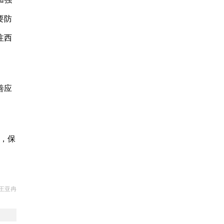
要防
注西
善应
，保
王亚冉