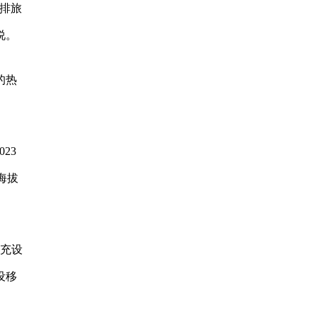
排旅
说。
的热
23
海拔
快充设
设移