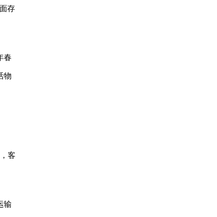
面存
年春
活物
后，客
运输