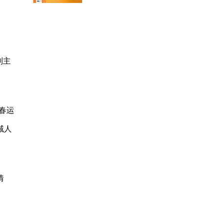
副主
航春运
域人
情