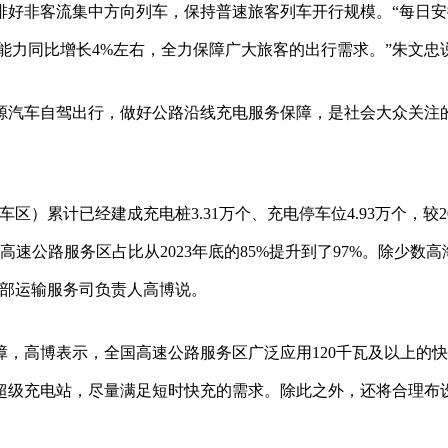
排好非客流集中方向列车，保持普速旅客列车开行规模。“每日安
座能力同比增长4%左右，全力保障广大旅客的出行需求。”朱文忠
源汽车自驾出行，做好公路沿线充电服务保障，是社会大众关注
车区）累计已经建成充电桩3.31万个、充电停车位4.93万个，较20
的高速公路服务区占比从2023年底的85%提升到了97%。除少数高
输部运输服务司负责人高博说。
，高博表示，全国高速公路服务区广泛应用120千瓦及以上的
瓦的超级充电站，尽量满足短时快充的需求。除此之外，还将合理布