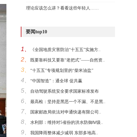
理论应该怎么讲？看看这些年轻人……
要闻top10
1、
《全国地质灾害防治“十五五”实施方..
2、
既要靠科技又要靠“老把式”——自然资..
3、
“十五五”专项规划里的“柴米油盐”
4、
“中国智造”：通全球 促共赢
5、
自动驾驶系统安全要求国家标准发布
6、
最高检：坚持是黑恶一个不漏、不是黑..
7、
国家邮政局依法对申通快递有限公司..
8、
水利部：维持对5省份的洪水防御Ⅳ级..
9、
我国降雨整体减少减弱 东部多地高..