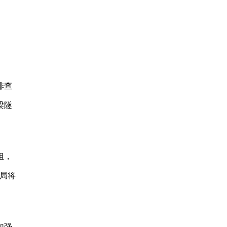
排查
梁隧
组，
局将
加强