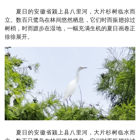
夏日的安徽省颍上县八里河，大片杉树临水而
立。数百只鹭鸟在林间悠然栖息，它们时而振翅掠过
树梢，时而踱步在湿地，一幅充满生机的夏日画卷正
徐徐展开。
夏日的安徽省颍上县八里河，大片杉树临水而