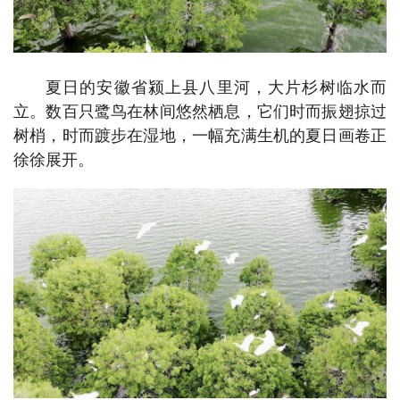
夏日的安徽省颍上县八里河，大片杉树临水而
立。数百只鹭鸟在林间悠然栖息，它们时而振翅掠过
树梢，时而踱步在湿地，一幅充满生机的夏日画卷正
徐徐展开。