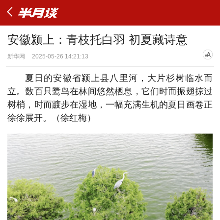
安徽颍上：青枝托白羽 初夏藏诗意
新华网
2025-05-26 14:21:13
夏日的安徽省颍上县八里河，大片杉树临水而
立。数百只鹭鸟在林间悠然栖息，它们时而振翅掠过
树梢，时而踱步在湿地，一幅充满生机的夏日画卷正
徐徐展开。（徐红梅）