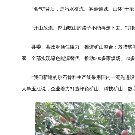
“名气”背后，是污水横流、雾霾锁城、山体“千疮
“开山放炮、挖山吃山的路子不能再走下去。”井
县委、县政府顶住阻力，推进矿山整合：筹措奖补资
家，全部实现绿色能源替代；推动500多家煤场、2
“我们新建的砂石骨料生产线采用国内一流先进
人毕玉江说，企业着力打造绿色矿山、科技矿山、数