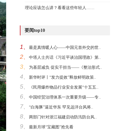
理论应该怎么讲？看看这些年轻人……
要闻top10
1、
最是真情暖人心——中国元首外交的世..
2、
中塔人士共话《习近平谈治国理政》第..
3、
为基层减负 促实干担当——《整治形式..
4、
新华时评丨“发力提效”释放鲜明政策..
5、
《民用爆炸物品行业安全发展“十五五..
6、
中国经贸治理体系一次重要升级——专..
7、
“白海豚”逼近华东 罕见远洋台风将..
8、
两部门针对浙江福建启动防汛防台风..
9、
最新月球“宝藏图”抢先看