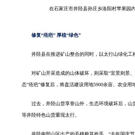
在石家庄市井陉县孙庄乡洛阳村苹果园内
修复“疮疤” 厚植“绿色”
井陉县在推进矿山整合的同时，以太行山绿化工
对矿山开采造成的山体破坏，则采取“宜景则景、
态“疮疤”修复后，将盘活建设用地5900余亩、农业用地
过去，井陉山货享誉山外，生态环境破坏后，山
等井陉特色山货重现太行。
井陉南部山区出产的毛桃极其抢手。“去年国庆节