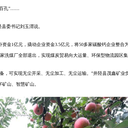
百孔”……
陉县委书记刘玉渭说。
金1亿元，撬动企业资金3.5亿元，将50多家碳酸钙企业整合为
0多家洗煤厂全部退出，实现煤炭贸易向大运量、环保型物流园区
设备，可实现无尘开采、无尘加工、无尘运输。”井陉县茂鑫矿业
字矿山、智慧矿山。