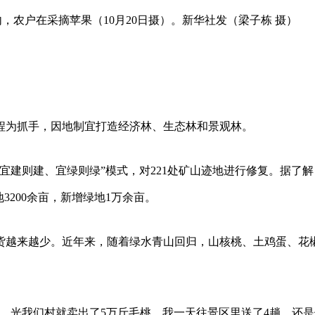
，农户在采摘苹果（10月20日摄）。新华社发（梁子栋 摄）
程为抓手，因地制宜打造经济林、生态林和景观林。
宜建则建、宜绿则绿”模式，对221处矿山迹地进行修复。据了解
3200余亩，新增绿地1万余亩。
货越来越少。近年来，随着绿水青山回归，山核桃、土鸡蛋、花
，光我们村就卖出了5万斤毛桃，我一天往景区里送了4趟，还是