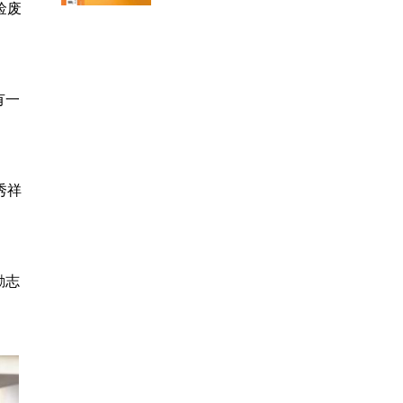
捡废
有一
秀祥
励志