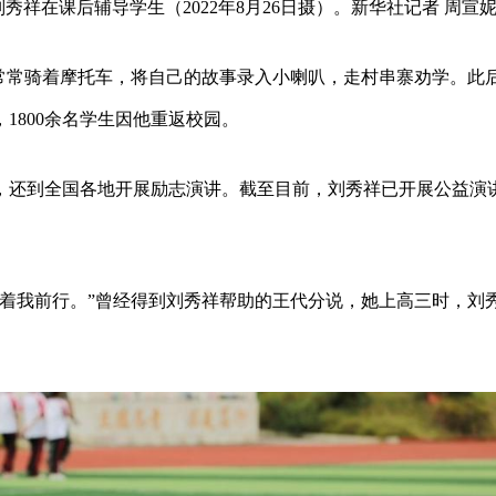
祥在课后辅导学生（2022年8月26日摄）。新华社记者 周宣妮
他常常骑着摩托车，将自己的故事录入小喇叭，走村串寨劝学。此
1800余名学生因他重返校园。
，还到全国各地开展励志演讲。截至目前，刘秀祥已开展公益演
舞着我前行。”曾经得到刘秀祥帮助的王代分说，她上高三时，刘