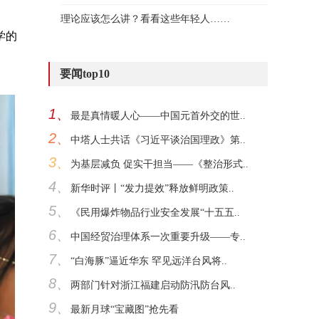
理论应该怎么讲？看看这些年轻人……
学的
要闻top10
1、
最是真情暖人心——中国元首外交的世..
2、
中塔人士共话《习近平谈治国理政》第..
3、
为基层减负 促实干担当——《整治形式..
4、
新华时评丨“发力提效”释放鲜明政策..
5、
《民用爆炸物品行业安全发展“十五五..
6、
中国经贸治理体系一次重要升级——专..
7、
“白海豚”逼近华东 罕见远洋台风将..
8、
两部门针对浙江福建启动防汛防台风..
9、
最新月球“宝藏图”抢先看