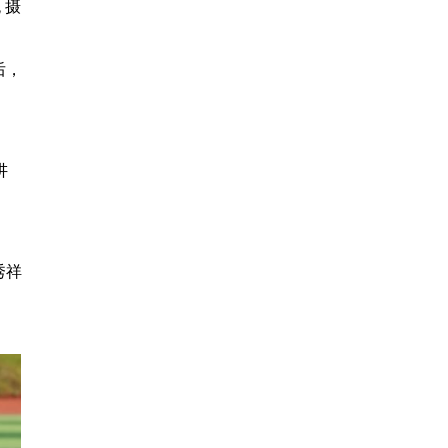
 摄
后，
讲
秀祥