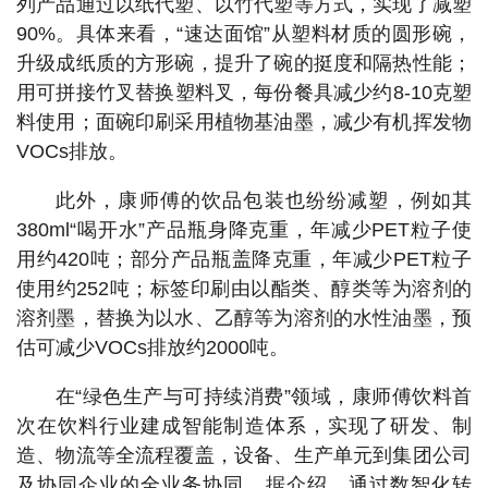
列产品通过以纸代塑、以竹代塑等方式，实现了减塑
90%。具体来看，“速达面馆”从塑料材质的圆形碗，
升级成纸质的方形碗，提升了碗的挺度和隔热性能；
用可拼接竹叉替换塑料叉，每份餐具减少约8-10克塑
料使用；面碗印刷采用植物基油墨，减少有机挥发物
VOCs排放。
此外，康师傅的饮品包装也纷纷减塑，例如其
380ml“喝开水”产品瓶身降克重，年减少PET粒子使
用约420吨；部分产品瓶盖降克重，年减少PET粒子
使用约252吨；标签印刷由以酯类、醇类等为溶剂的
溶剂墨，替换为以水、乙醇等为溶剂的水性油墨，预
估可减少VOCs排放约2000吨。
在“绿色生产与可持续消费”领域，康师傅饮料首
次在饮料行业建成智能制造体系，实现了研发、制
造、物流等全流程覆盖，设备、生产单元到集团公司
及协同企业的全业务协同。据介绍，通过数智化转