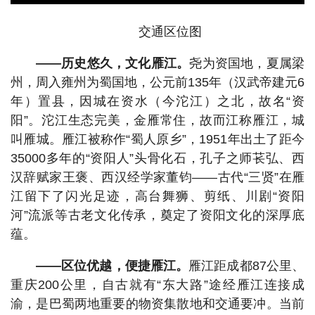
交通区位图
——历史悠久，文化雁江。
尧为资国地，夏属梁
州，周入雍州为蜀国地，公元前135年（汉武帝建元6
年）置县，因城在资水（今沱江）之北，故名“资
阳”。沱江生态完美，金雁常住，故而江称雁江，城
叫雁城。雁江被称作“蜀人原乡”，1951年出土了距今
35000多年的“资阳人”头骨化石，孔子之师苌弘、西
汉辞赋家王褒、西汉经学家董钧——古代“三贤”在雁
江留下了闪光足迹，高台舞狮、剪纸、川剧“资阳
河”流派等古老文化传承，奠定了资阳文化的深厚底
蕴。
——区位优越，便捷雁江。
雁江距成都87公里、
重庆200公里，自古就有“东大路”途经雁江连接成
渝，是巴蜀两地重要的物资集散地和交通要冲。当前