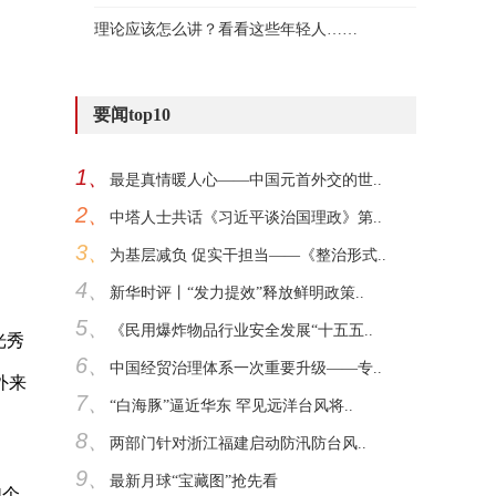
理论应该怎么讲？看看这些年轻人……
要闻top10
1、
最是真情暖人心——中国元首外交的世..
2、
中塔人士共话《习近平谈治国理政》第..
3、
为基层减负 促实干担当——《整治形式..
4、
新华时评丨“发力提效”释放鲜明政策..
5、
《民用爆炸物品行业安全发展“十五五..
光秀
6、
中国经贸治理体系一次重要升级——专..
外来
7、
“白海豚”逼近华东 罕见远洋台风将..
8、
两部门针对浙江福建启动防汛防台风..
9、
最新月球“宝藏图”抢先看
4个