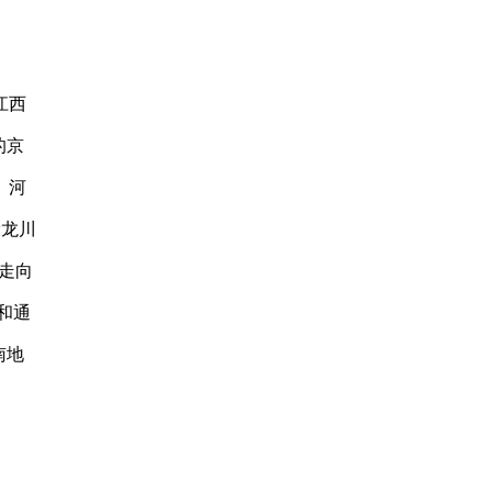
江西
的京
。河
设龙川
西走向
和通
南地