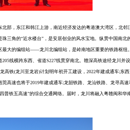
东北部，东江和韩江上游，南近经济发达的粤港澳大湾区，北邻
珠三角的“近水楼台”，是安居创业的风水宝地。纵贯中国南北
区最大的编组站——龙川北编组站，是岭南地区重要的铁路枢纽
05线横跨东西、省道S227线贯穿南北。赣深高铁途经龙川并
;双龙高铁(龙川至龙岩)计划明年初开工建设，2022年建成通车;东
惠莞高速也将于2019年建成通车;龙韶铁路、龙汕铁路、龙寻高速
四普铁五高速”的综合交通网络。届时，龙川将融入粤赣闽和华