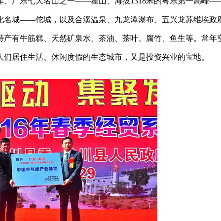
、广东七大名山之一——霍山、海拔1318米的粤东第一高峰—
文化名城——佗城，以及合溪温泉、九龙潭瀑布、五兴龙苏维埃政
特产有牛筋糕、天然矿泉水、茶油、茶叶、腐竹、鱼生等。常年
人们居住生活、休闲度假的生态城市，又是投资兴业的宝地。