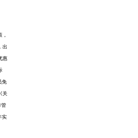
策，
，出
优惠
际
员免
《关
作管
年实