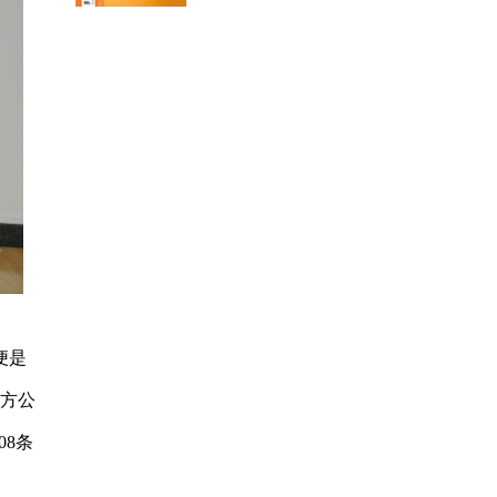
便是
平方公
08条