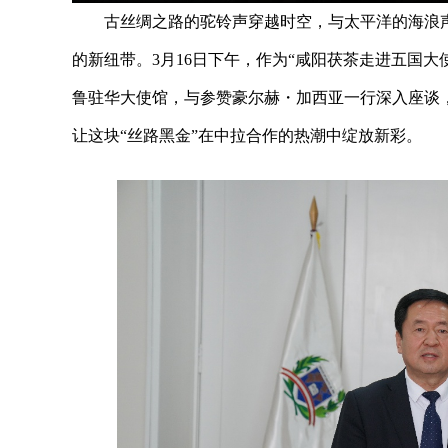
古丝绸之路的驼铃声穿越时空，与太平洋的海浪声
的新纽带。3月16日下午，作为“咸阳茯茶走进五国
鲁驻华大使馆，与参赞豪尔赫・加西亚一行深入座谈
让这块“丝路黑金”在中拉合作的热潮中绽放新彩。