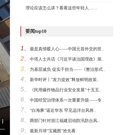
理论应该怎么讲？看看这些年轻人……
要闻top10
1、
最是真情暖人心——中国元首外交的世..
2、
中塔人士共话《习近平谈治国理政》第..
3、
为基层减负 促实干担当——《整治形式..
4、
新华时评丨“发力提效”释放鲜明政策..
5、
《民用爆炸物品行业安全发展“十五五..
6、
中国经贸治理体系一次重要升级——专..
7、
“白海豚”逼近华东 罕见远洋台风将..
8、
两部门针对浙江福建启动防汛防台风..
9、
最新月球“宝藏图”抢先看