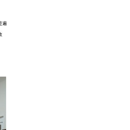
是遍
政
。