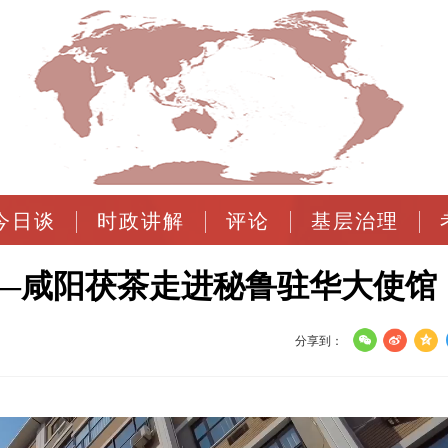
今日谈
时政讲解
评论
基层治理
—咸阳茯茶走进秘鲁驻华大使馆
分享到：