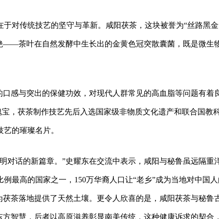
在于对传统技艺的坚守与革新。咸阳茯茶，这块被誉为“丝路黑金
绝——茶叶在自然发酵中生长出的金黄色冠突散囊菌，既是微生
润的口感与突出的保健功效，对现代人群常见的高血脂等问题有着
”瑰宝，茯茶制作技艺先后入选国家级非物质文化遗产和联合国教
技艺的璀璨名片。
文明对话的新篇章。”史耀东在交流中表示，咸阳与秘鲁虽远隔重
例最高的国家之一，150万华裔人口让“老乡”成为当地对中国人
为茯茶落地提供了天然土壤。更令人欣喜的是，咸阳茯茶与秘鲁
东方智慧，后者以高原滋养彰显南美传统，这种健康诉求的契合