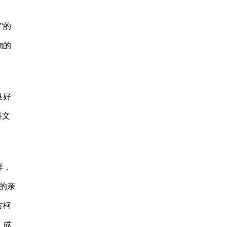
”的
物的
良好
科文
洋，
的亲
古柯
，成