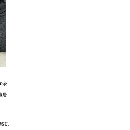
0余
地居
。
“钱凯